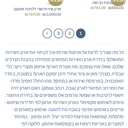
ארון למכונת כביסה
ארון משרדי
המחיר
המחיר
₪
765.00
₪
800.00
ארון שירות שני דלתות מעוצב
המקורי
הנוכחי
המחיר
המחיר
₪
769.00
₪
1,000.00
היה:
הוא:
המקורי
הנוכחי
₪765.00.
₪800.00.
היה:
הוא:
₪769.00.
₪1,000.00.
3
2
1
כל מה שצריך לדעת על ארונות שירות איך לבחור את ארון השירות
המושלם? בחירת ארון השירות המתאים מתחילה בהבנת הצרכים
שלכם. שאלו את עצמכם: מה מטרת הארון? אחסון מוצרי ניקוי, כלי
עבודה, מצרכי מזון או ציוד אחר? היכן ימוקם הארון? במטבח, בחדר
האמבטיה, במרפסת שירות או במחסן? מהו החלל הזמין? מדדו
את המרחב המיועד לארון (גובה, רוחב ועומק). האם הארון יהיה
חשוף לרטיבות או שמש? גורמים אלו משפיעים על בחירת החומר.
טיפים לשימוש מקסימלי בארון השירות: ארגון לפי תדירות שימוש -
פריטים בשימוש יומיומי בגובה נוח להגעה. שימוש במארגנים -
סלסלות, קופסאות ומחיצות לסידור יעיל. תיוג וסימון - במיוחד
למוצרים באריזות דומות או בקופסאות אחסון. חלוקה לפי