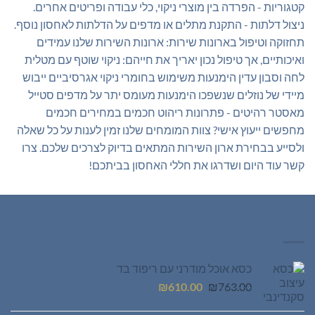
קטגוריות - הפרדה בין מוצרי ניקוי, כלי עבודה ופריטים אחרים.
ניצול דלתות - התקנת מתלים או מדפים על הדלתות לאחסון נוסף.
תחזוקה וטיפול בארונות שירות: ארונות השירות שלנו עמידים
ואיכותיים, אך טיפול נכון יאריך את חייהם: ניקוי שוטף עם מטלית
לחה וסבון עדין הימנעות משימוש בחומרי ניקוי אגרסיביים ייבוש
מיידי של נוזלים שנשפכו הימנעות מעומס יתר על מדפים סטייל
מאסטר רהיטים - פתרונות ריהוט חכמים במחירים חכמים
מחפשים ייעוץ אישי? צוות המומחים שלנו זמין לענות על כל שאלה
ולסייע בבחירת ארון השירות המתאים בדיוק לצרכים שלכם. צרו
קשר עוד היום ושדרגו את חללי האחסון בביתכם!
רהיטים חדשים
כסא אוכל מודרני עם ריפוד בד
המחיר
המחיר
₪
610.00
₪
763.00
המקורי
הנוכחי