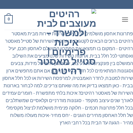
Ski
t
conten
0
פתרונות אחסון מושלמים לכל בית - ארונות שירות מבית מאסטר
רהיטים ברוכים הבאים לקטגוריית ארונות השירות של סטייל מאסטר
רהיטים - המקום בו תמצאו את הפתרון המושלם לאחסון חכם, יעיל
ואסתטי לכל חלל בבית. ארונות השירות שלנו מציעים את השילוב
המושלם בין פונקציונליות לעיצוב, עם מגוון רחב של מידות, צבעים
וסגנונות המתאימים לכל חדר ולכל צורך. בין אם אתם מחפשים ארון
שירות למטבח, לחדר האמבטיה, למרפסת השירות או לכל חלל אחסון
בבית - כאן תמצאו בדיוק את מה שאתם צריכים. למה לבחור בארונות
השירות של מאסטר רהיטים? איכות בלתי מתפשרת - חומרים עמידים
לאורך שנים עיצוב מוקפד - סגנונות מודרניים וקלאסיים שמשתלבים
בכל חלל פתרונות חכמים - חלוקה פנימית מושלמת לניצול מקסימלי
של חלל האחסון מחירים הוגנים - יחס מחיר-איכות מעולה משלוח
מהיר - הגעה עד הבית בכל רחבי הארץ