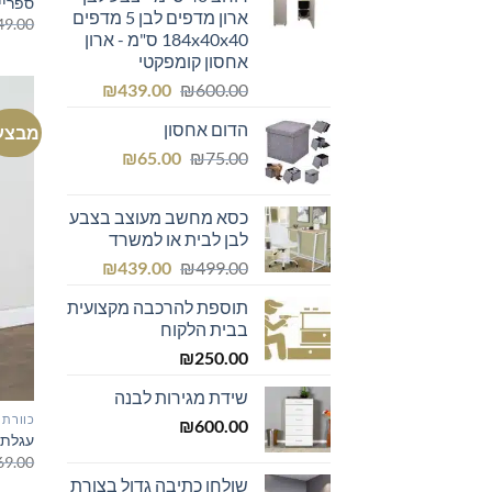
ספריית 
ארון מדפים לבן 5 מדפים
49.00
184x40x40 ס"מ - ארון
אחסון קומפקטי
המחיר
המחיר
₪
439.00
₪
600.00
המקורי
הנוכחי
הדום אחסון
מבצע
היה:
הוא:
המחיר
המחיר
₪439.00.
₪600.00.
₪
65.00
₪
75.00
המקורי
הנוכחי
היה:
הוא:
כסא מחשב מעוצב בצבע
₪65.00.
₪75.00.
לבן לבית או למשרד
המחיר
המחיר
₪
439.00
₪
499.00
המקורי
הנוכחי
תוספת להרכבה מקצועית
היה:
הוא:
בבית הלקוח
₪439.00.
₪499.00.
₪
250.00
שידת מגירות לבנה
כוורת 
₪
600.00
עגלת 
69.00
שולחן כתיבה גדול בצורת