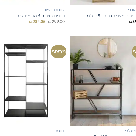
שרדי
כוורת מדפים
רים מעוצב ברוחב 45 ס"מ
כוננית ספרים 5 מדפים צרה
המחיר
המחיר
₪
284.05
₪
299.00
₪
8
המקורי
הנוכחי
היה:
הוא:
₪284.05.
₪299.00.
!
מבצע!
יז לבית
כוורת