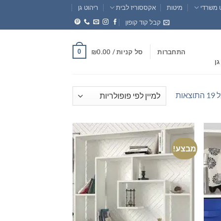
 משרדי
מיטות
אקססוריז לבית
ריהוט גן
קבל קוד קופון
0
התחברות
סל קניות /
0.00
₪
גן
ממוין
אות
לפי
פופולריות
מבצע!