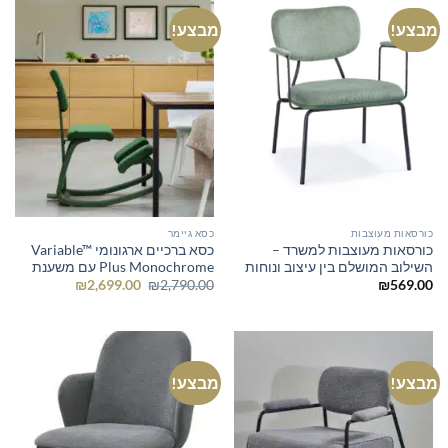
מבצע!
מבצע!
כורסאות מעוצבות
כסא גיימר
כורסאות מעוצבות למשרד –
כסא ברכיים ארגונומי Variable™
השילוב המושלם בין עיצוב ונוחות
Plus Monochrome עם משענת
המחיר
המחיר
₪
2,699.00
₪
2,790.00
₪
569.00
המקורי
הנוכחי
היה:
הוא:
₪2,699.00.
₪2,790.00.
מבצע!
מבצע!