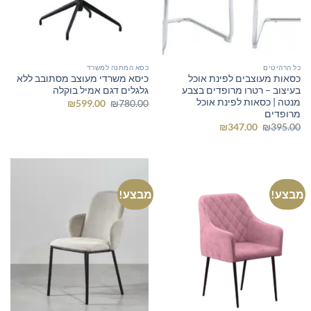
כל הרהיטים
כסא המתנה למשרד
כסאות מעוצבים לפינת אוכל
כיסא משרדי מעוצב מסתובב ללא
בעיצוב – רטרו מרופדים בצבע
גלגלים דגם אמיל בוקלה
מנטה | כסאות לפינת אוכל
המחיר
המחיר
₪
599.00
₪
780.00
המקורי
הנוכחי
מרופדים
היה:
הוא:
המחיר
המחיר
₪
347.00
₪
395.00
₪599.00.
₪780.00.
המקורי
הנוכחי
היה:
הוא:
₪347.00.
₪395.00.
מבצע!
מבצע!