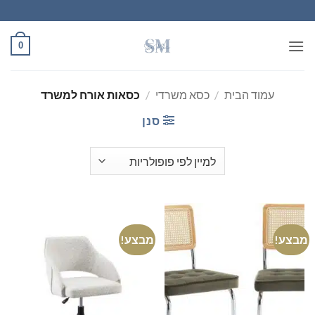
Ski
t
conten
0
עמוד הבית
/
כסא משרדי
/
כסאות אורח למשרד
סנן
מבצע!
מבצע!