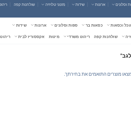
 וסלונים
ארונות
שידות
מזנוני טלויזיה
שולחנות קפה
ריהוט
וכל וכסאות
כסאות בר
ספות וסלונים
ארונות
שידות
זיה
שולחנות קפה
ריהוט משרדי
מיטות
אקססוריז לבית
ריהוט 
לגב”
צאו מוצרים התואמים את בחירתך.