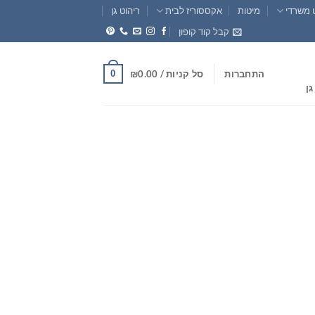
 משרדי
מיטות
אקססוריז לבית
ריהוט גן
קבל קוד קופון
0
התחברות
סל קניות /
0.00
₪
גן