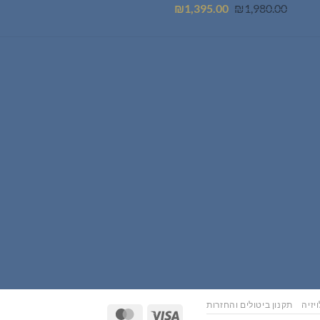
המחיר
המחיר
₪
1,395.00
₪
1,980.00
המקורי
הנוכחי
היה:
הוא:
₪1,395.00.
₪1,980.00.
יזיה
תקנון ביטולים והחזרות
MasterCard
Visa