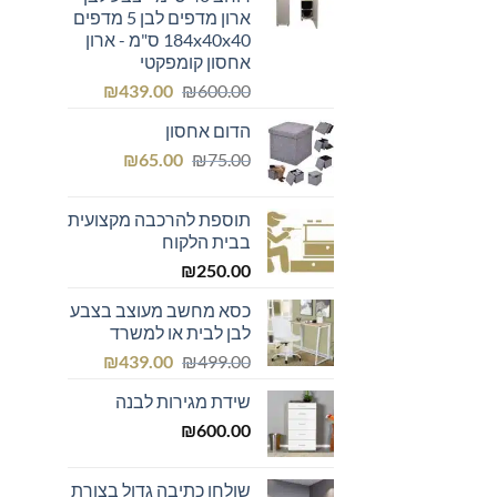
₪299.00.
₪300.00.
ארון מדפים לבן 5 מדפים
184x40x40 ס"מ - ארון
אחסון קומפקטי
המחיר
המחיר
₪
439.00
₪
600.00
המקורי
הנוכחי
הדום אחסון
היה:
הוא:
המחיר
המחיר
₪439.00.
₪600.00.
₪
65.00
₪
75.00
המקורי
הנוכחי
היה:
הוא:
תוספת להרכבה מקצועית
₪65.00.
₪75.00.
בבית הלקוח
₪
250.00
כסא מחשב מעוצב בצבע
לבן לבית או למשרד
המחיר
המחיר
₪
439.00
₪
499.00
המקורי
הנוכחי
שידת מגירות לבנה
היה:
הוא:
₪439.00.
₪499.00.
₪
600.00
שולחן כתיבה גדול בצורת