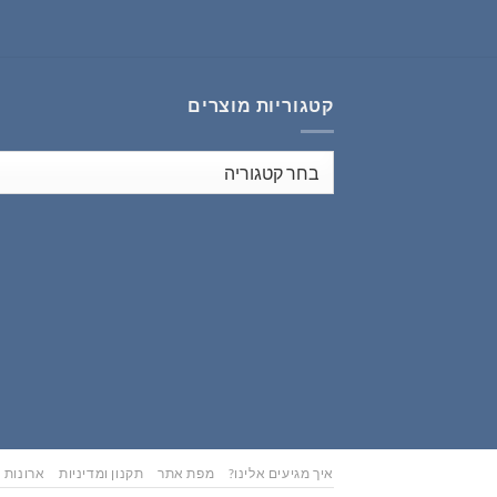
₪353.00.
₪441.00.
קטגוריות מוצרים
איך מגיעים אלינו?
מפת אתר
תקנון ומדיניות
ארונות נ