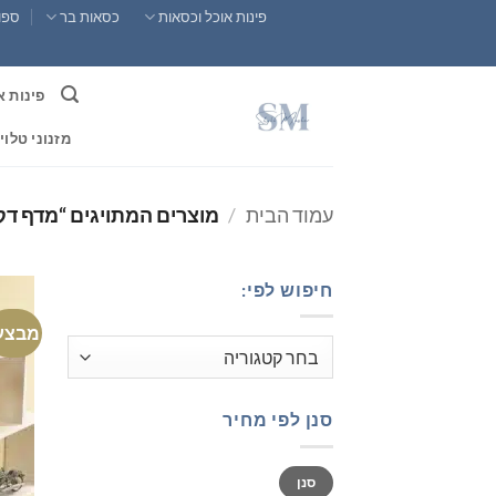
Ski
פינות אוכל וכסאות
כסאות בר
ספות
t
conten
פינות א
מזנוני טלוי
עמוד הבית
/
מוצרים המתויגים “מדף דק
חיפוש לפי:
מבצע
סנן לפי מחיר
מחיר
מחיר
סנן
מינימלי
מקסימלי