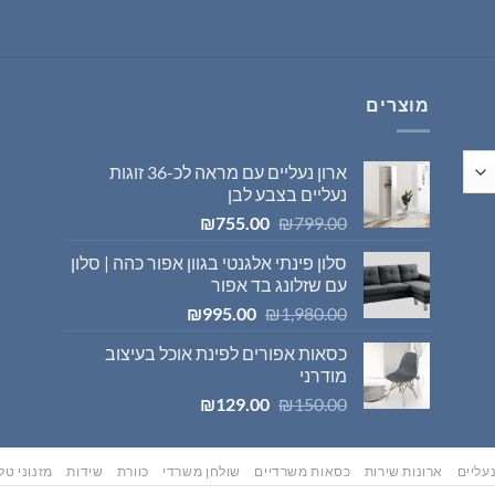
היה:
הוא:
₪569.00.
₪595.00.
מוצרים
ארון נעליים עם מראה לכ-36 זוגות
נעליים בצבע לבן
המחיר
המחיר
₪
755.00
₪
799.00
המקורי
הנוכחי
סלון פינתי אלגנטי בגוון אפור כהה | סלון
היה:
הוא:
עם שזלונג בד אפור
₪755.00.
₪799.00.
המחיר
המחיר
₪
995.00
₪
1,980.00
המקורי
הנוכחי
כסאות אפורים לפינת אוכל בעיצוב
היה:
הוא:
מודרני
₪995.00.
₪1,980.00.
המחיר
המחיר
₪
129.00
₪
150.00
המקורי
הנוכחי
היה:
הוא:
₪129.00.
₪150.00.
עליים
ארונות שירות
כסאות משרדיים
שולחן משרדי
כוורת
שידות
מזנוני טלו