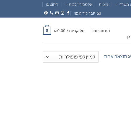
 משרדי
מיטות
אקססוריז לבית
ריהוט גן
קבל קוד קופון
0
התחברות
סל קניות /
0.00
₪
גן
ג תוצאה אחת