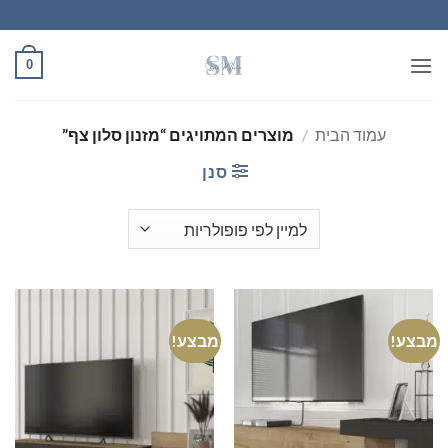
Ski
t
conten
0
עמוד הבית
/
מוצרים המתויגים “מזנון סלון צף”
סנן
מבצע!
מבצע!