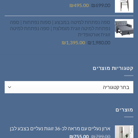
המחיר
המחיר
₪
495.00
₪
699.00
המקורי
הנוכחי
היה:
הוא:
ספה נפתחת למיטה במבצע | ספות נפתחות | ספה
₪495.00.
₪699.00.
נפתחת למיטה זוגית מומלצת | ספה נפתחת למיטה
זוגית אורטופדית
המחיר
המחיר
₪
1,395.00
₪
1,980.00
המקורי
הנוכחי
היה:
הוא:
₪1,395.00.
₪1,980.00.
קטגוריות מוצרים
מוצרים
ארון נעליים עם מראה לכ-36 זוגות נעליים בצבע לבן
המחיר
המחיר
₪
755.00
₪
799.00