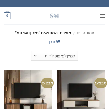
Ski
t
conten
0
עמוד הבית
/
מוצרים המתויגים “מזנון 140 סמ”
סנן
מבצע!
מבצע!