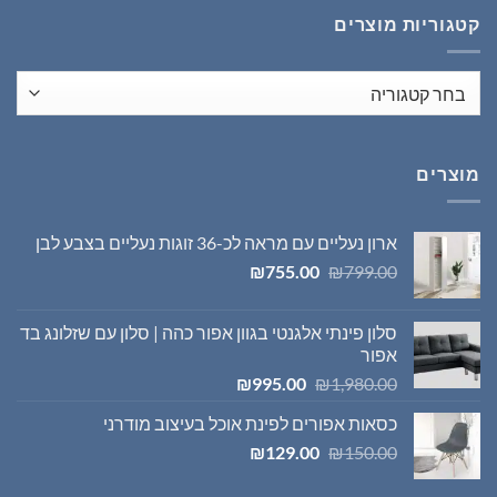
₪1,395.00.
₪1,980.00.
קטגוריות מוצרים
מוצרים
ארון נעליים עם מראה לכ-36 זוגות נעליים בצבע לבן
המחיר
המחיר
₪
755.00
₪
799.00
המקורי
הנוכחי
היה:
הוא:
סלון פינתי אלגנטי בגוון אפור כהה | סלון עם שזלונג בד
₪755.00.
₪799.00.
אפור
המחיר
המחיר
₪
995.00
₪
1,980.00
המקורי
הנוכחי
כסאות אפורים לפינת אוכל בעיצוב מודרני
היה:
הוא:
המחיר
המחיר
₪995.00.
₪1,980.00.
₪
129.00
₪
150.00
המקורי
הנוכחי