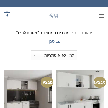
Ski
t
conten
0
עמוד הבית
/
מוצרים המתויגים “מטבח לבית”
סנן
מבצע!
מבצע!