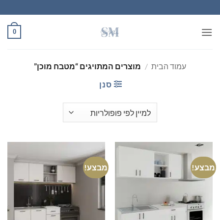
Ski
t
conten
0
עמוד הבית
/
מוצרים המתויגים “מטבח מוכן”
סנן
מבצע!
מבצע!