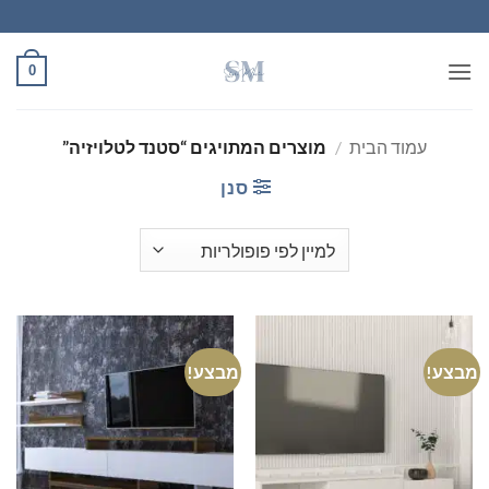
Ski
t
conten
0
עמוד הבית
/
מוצרים המתויגים “סטנד לטלויזיה”
סנן
מבצע!
מבצע!