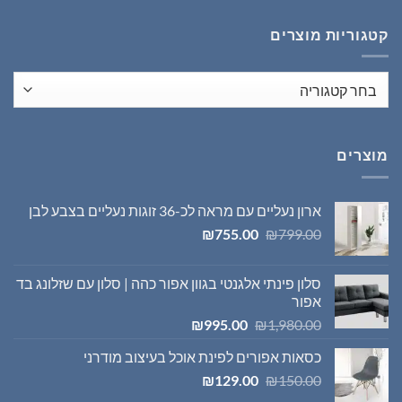
₪1,395.00.
₪1,980.00.
קטגוריות מוצרים
מוצרים
ארון נעליים עם מראה לכ-36 זוגות נעליים בצבע לבן
המחיר
המחיר
₪
755.00
₪
799.00
המקורי
הנוכחי
היה:
הוא:
סלון פינתי אלגנטי בגוון אפור כהה | סלון עם שזלונג בד
₪755.00.
₪799.00.
אפור
המחיר
המחיר
₪
995.00
₪
1,980.00
המקורי
הנוכחי
כסאות אפורים לפינת אוכל בעיצוב מודרני
היה:
הוא:
המחיר
המחיר
₪995.00.
₪1,980.00.
₪
129.00
₪
150.00
המקורי
הנוכחי