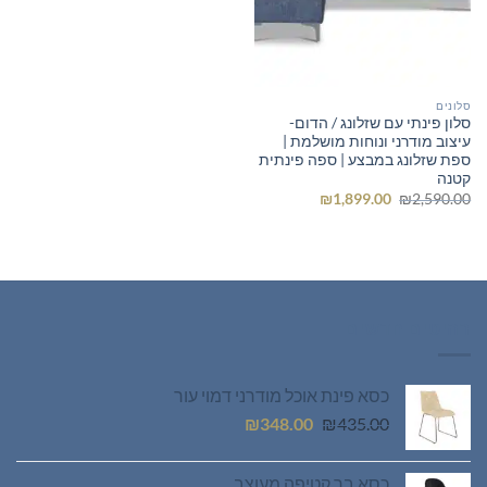
סלונים
סלון פינתי עם שזלונג / הדום-
עיצוב מודרני ונוחות מושלמת |
ספת שזלונג במבצע | ספה פינתית
קטנה
המחיר
המחיר
₪
1,899.00
₪
2,590.00
המקורי
הנוכחי
היה:
הוא:
₪1,899.00.
₪2,590.00.
רהיטים חדשים
כסא פינת אוכל מודרני דמוי עור
המחיר
המחיר
₪
348.00
₪
435.00
המקורי
הנוכחי
היה:
הוא:
כסא בר קטיפה מעוצב