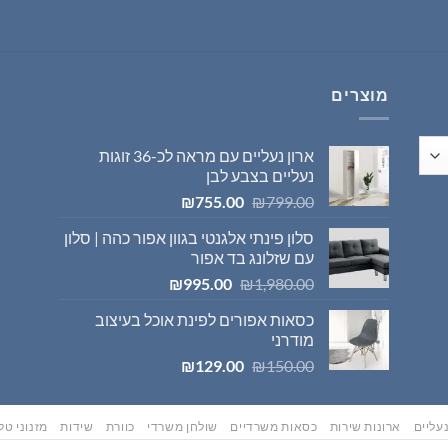
היה:
הוא:
₪569.00.
₪595.00.
מוצרים
ארון נעליים עם מראה לכ-36 זוגות
נעליים בצבע לבן
המחיר
המחיר
₪
755.00
₪
799.00
המקורי
הנוכחי
סלון פינתי אלגנטי בגוון אפור כהה | סלון
היה:
הוא:
עם שזלונג בד אפור
₪755.00.
₪799.00.
המחיר
המחיר
₪
995.00
₪
1,980.00
המקורי
הנוכחי
כסאות אפורים לפינת אוכל בעיצוב
היה:
הוא:
מודרני
₪995.00.
₪1,980.00.
המחיר
המחיר
₪
129.00
₪
150.00
המקורי
הנוכחי
היה:
הוא:
₪129.00.
₪150.00.
עליים
ארונות שירות
כסאות משרדיים
שולחן משרדי
כוורת
שידות
מזנוני טלו