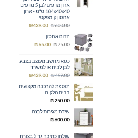
ארון מדפים לבן 5 מדפים
184x40x40 ס"מ - ארון
אחסון קומפקטי
המחיר
המחיר
₪
439.00
₪
600.00
המקורי
הנוכחי
הדום אחסון
היה:
הוא:
המחיר
המחיר
₪439.00.
₪600.00.
₪
65.00
₪
75.00
המקורי
הנוכחי
היה:
הוא:
כסא מחשב מעוצב בצבע
₪65.00.
₪75.00.
לבן לבית או למשרד
המחיר
המחיר
₪
439.00
₪
499.00
המקורי
הנוכחי
תוספת להרכבה מקצועית
היה:
הוא:
בבית הלקוח
₪439.00.
₪499.00.
₪
250.00
שידת מגירות לבנה
₪
600.00
שולחן כתיבה גדול בצורת