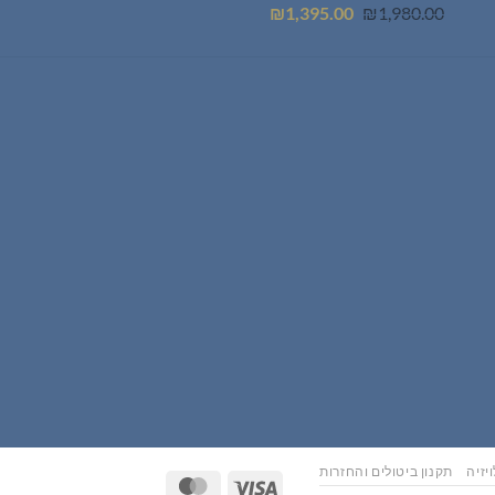
המחיר
המחיר
₪
1,395.00
₪
1,980.00
המקורי
הנוכחי
היה:
הוא:
₪1,395.00.
₪1,980.00.
יזיה
תקנון ביטולים והחזרות
MasterCard
Visa