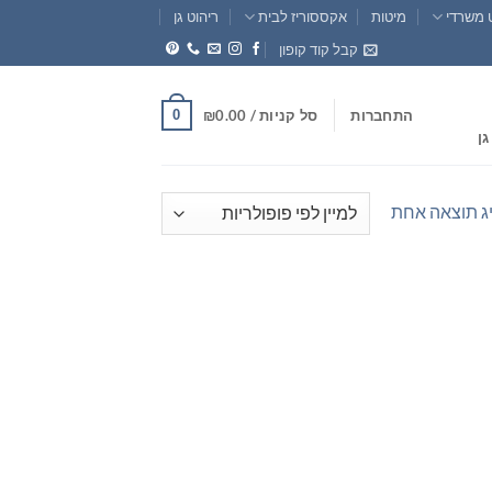
 משרדי
מיטות
אקססוריז לבית
ריהוט גן
קבל קוד קופון
0
התחברות
סל קניות /
0.00
₪
גן
ג תוצאה אחת