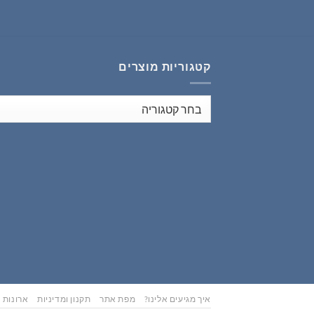
₪353.00.
₪441.00.
קטגוריות מוצרים
איך מגיעים אלינו?
מפת אתר
תקנון ומדיניות
ארונות נ