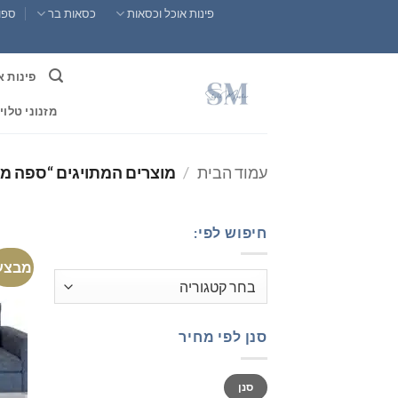
Ski
פינות אוכל וכסאות
כסאות בר
ספות
t
conten
פינות א
מזנוני טלוי
עמוד הבית
/
מוצרים המתויגים “ספה מו
חיפוש לפי:
מבצע
סנן לפי מחיר
מחיר
מחיר
סנן
מינימלי
מקסימלי