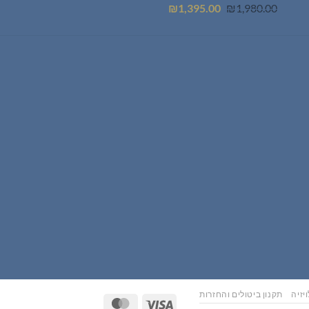
המחיר
המחיר
₪
1,395.00
₪
1,980.00
המקורי
הנוכחי
היה:
הוא:
₪1,395.00.
₪1,980.00.
יזיה
תקנון ביטולים והחזרות
MasterCard
Visa