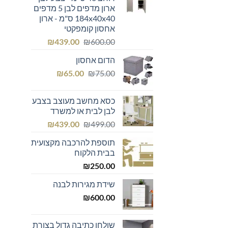
ארון מדפים לבן 5 מדפים
184x40x40 ס"מ - ארון
אחסון קומפקטי
המחיר
המחיר
₪
439.00
₪
600.00
המקורי
הנוכחי
הדום אחסון
היה:
הוא:
המחיר
המחיר
₪439.00.
₪600.00.
₪
65.00
₪
75.00
המקורי
הנוכחי
היה:
הוא:
כסא מחשב מעוצב בצבע
₪65.00.
₪75.00.
לבן לבית או למשרד
המחיר
המחיר
₪
439.00
₪
499.00
המקורי
הנוכחי
תוספת להרכבה מקצועית
היה:
הוא:
בבית הלקוח
₪439.00.
₪499.00.
₪
250.00
שידת מגירות לבנה
₪
600.00
שולחן כתיבה גדול בצורת