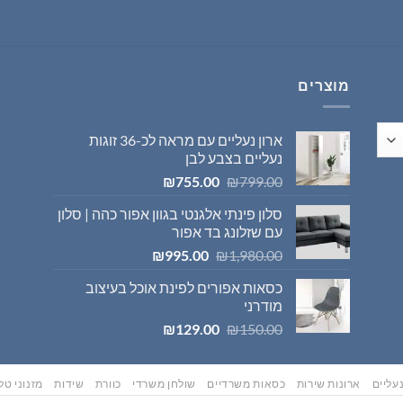
היה:
הוא:
₪569.00.
₪595.00.
מוצרים
ארון נעליים עם מראה לכ-36 זוגות
נעליים בצבע לבן
המחיר
המחיר
₪
755.00
₪
799.00
המקורי
הנוכחי
סלון פינתי אלגנטי בגוון אפור כהה | סלון
היה:
הוא:
עם שזלונג בד אפור
₪755.00.
₪799.00.
המחיר
המחיר
₪
995.00
₪
1,980.00
המקורי
הנוכחי
כסאות אפורים לפינת אוכל בעיצוב
היה:
הוא:
מודרני
₪995.00.
₪1,980.00.
המחיר
המחיר
₪
129.00
₪
150.00
המקורי
הנוכחי
היה:
הוא:
₪129.00.
₪150.00.
עליים
ארונות שירות
כסאות משרדיים
שולחן משרדי
כוורת
שידות
מזנוני טלו