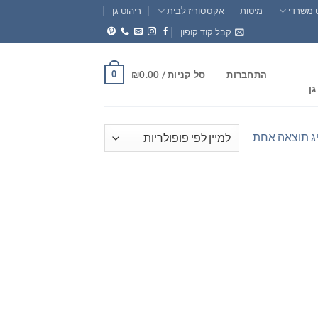
 משרדי
מיטות
אקססוריז לבית
ריהוט גן
קבל קוד קופון
0
התחברות
סל קניות /
0.00
₪
גן
ג תוצאה אחת