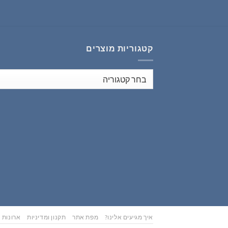
₪353.00.
₪441.00.
קטגוריות מוצרים
איך מגיעים אלינו?
מפת אתר
תקנון ומדיניות
ארונות נ