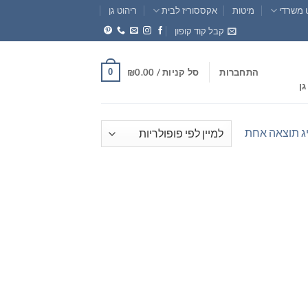
 משרדי
מיטות
אקססוריז לבית
ריהוט גן
קבל קוד קופון
0
התחברות
סל קניות /
0.00
₪
גן
ג תוצאה אחת