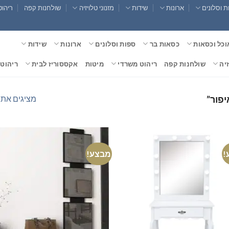
 וסלונים
ארונות
שידות
מזנוני טלויזיה
שולחנות קפה
ריהוט
וכל וכסאות
כסאות בר
ספות וסלונים
ארונות
שידות
זיה
שולחנות קפה
ריהוט משרדי
מיטות
אקססוריז לבית
ריהוט 
מציגים את כל ⁦2⁩ הת
יפור”
!
מבצע!