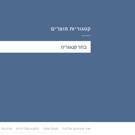
₪353.00.
₪441.00.
קטגוריות מוצרים
איך מגיעים אלינו?
מפת אתר
תקנון ומדיניות
ארונות נ