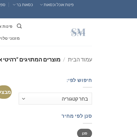
Ski
פינות אוכל וכסאות
כסאות בר
ספות
t
conten
פינות א
מזנוני טלוי
עמוד הבית
/
מוצרים המתויגים “רהיטי א
חיפוש לפי:
מבצע
סנן לפי מחיר
מחיר
מחיר
סנן
מינימלי
מקסימלי