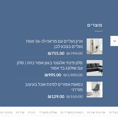
היה:
הוא:
₪569.00.
₪595.00.
מוצרים
ארון נעליים עם מראה לכ-36 זוגות
נעליים בצבע לבן
המחיר
המחיר
₪
755.00
₪
799.00
המקורי
הנוכחי
סלון פינתי אלגנטי בגוון אפור כהה | סלון
היה:
הוא:
עם שזלונג בד אפור
₪755.00.
₪799.00.
המחיר
המחיר
₪
995.00
₪
1,980.00
המקורי
הנוכחי
כסאות אפורים לפינת אוכל בעיצוב
היה:
הוא:
מודרני
₪995.00.
₪1,980.00.
המחיר
המחיר
₪
129.00
₪
150.00
המקורי
הנוכחי
היה:
הוא:
₪129.00.
₪150.00.
עליים
ארונות שירות
כסאות משרדיים
שולחן משרדי
כוורת
שידות
מזנוני טלו