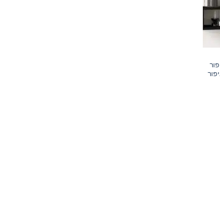
פור
פור