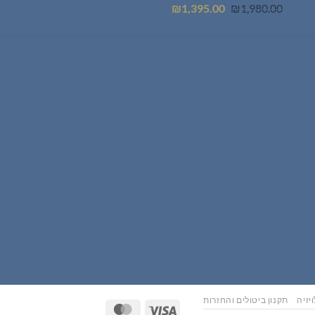
המחיר
המחיר
₪
1,395.00
₪
1,980.00
המקורי
הנוכחי
היה:
הוא:
₪1,395.00.
₪1,980.00.
יזיה
תקנון ביטולים והחזרות
MasterCard
Visa