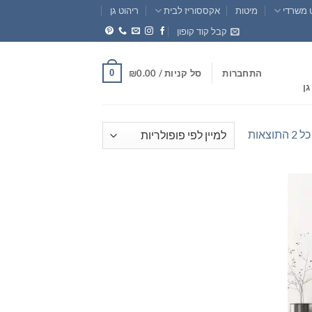
 משרדי
מיטות
אקססוריז לבית
ריהוט גן
קבל קוד קופון
0
התחברות
סל קניות /
0.00
₪
גן
ממוין
וצאות
לפי
פופולריות