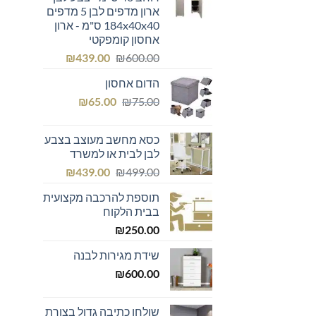
ארון מדפים לבן 5 מדפים
184x40x40 ס"מ - ארון
אחסון קומפקטי
המחיר
המחיר
₪
439.00
₪
600.00
המקורי
הנוכחי
הדום אחסון
היה:
הוא:
המחיר
המחיר
₪439.00.
₪600.00.
₪
65.00
₪
75.00
המקורי
הנוכחי
היה:
הוא:
כסא מחשב מעוצב בצבע
₪65.00.
₪75.00.
לבן לבית או למשרד
המחיר
המחיר
₪
439.00
₪
499.00
המקורי
הנוכחי
תוספת להרכבה מקצועית
היה:
הוא:
בבית הלקוח
₪439.00.
₪499.00.
₪
250.00
שידת מגירות לבנה
₪
600.00
שולחן כתיבה גדול בצורת