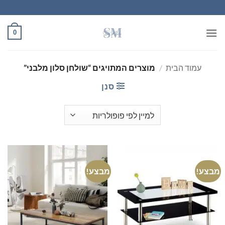
Ski
t
conten
0
עמוד הבית
/
מוצרים המתויגים “שולחן סלון מלבני”
סנן
מבצע!
מבצע!