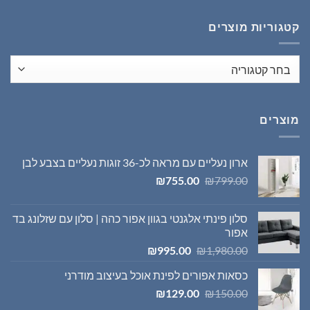
₪1,395.00.
₪1,980.00.
קטגוריות מוצרים
מוצרים
ארון נעליים עם מראה לכ-36 זוגות נעליים בצבע לבן
המחיר
המחיר
₪
755.00
₪
799.00
המקורי
הנוכחי
היה:
הוא:
סלון פינתי אלגנטי בגוון אפור כהה | סלון עם שזלונג בד
₪755.00.
₪799.00.
אפור
המחיר
המחיר
₪
995.00
₪
1,980.00
המקורי
הנוכחי
כסאות אפורים לפינת אוכל בעיצוב מודרני
היה:
הוא:
המחיר
המחיר
₪995.00.
₪1,980.00.
₪
129.00
₪
150.00
המקורי
הנוכחי