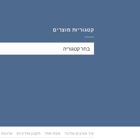
₪353.00.
₪441.00.
קטגוריות מוצרים
איך מגיעים אלינו?
מפת אתר
תקנון ומדיניות
ארונות נ