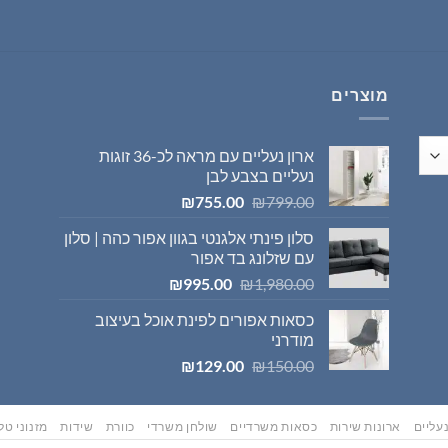
היה:
הוא:
₪569.00.
₪595.00.
מוצרים
ארון נעליים עם מראה לכ-36 זוגות
נעליים בצבע לבן
המחיר
המחיר
₪
755.00
₪
799.00
המקורי
הנוכחי
סלון פינתי אלגנטי בגוון אפור כהה | סלון
היה:
הוא:
עם שזלונג בד אפור
₪755.00.
₪799.00.
המחיר
המחיר
₪
995.00
₪
1,980.00
המקורי
הנוכחי
כסאות אפורים לפינת אוכל בעיצוב
היה:
הוא:
מודרני
₪995.00.
₪1,980.00.
המחיר
המחיר
₪
129.00
₪
150.00
המקורי
הנוכחי
היה:
הוא:
₪129.00.
₪150.00.
עליים
ארונות שירות
כסאות משרדיים
שולחן משרדי
כוורת
שידות
מזנוני טלו