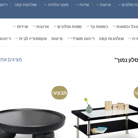
 וסלונים
ארונות
שידות
מזנוני טלויזיה
שולחנות קפה
ריהוט
וכל וכסאות
כסאות בר
ספות וסלונים
ארונות
שידות
זיה
שולחנות קפה
ריהוט משרדי
מיטות
אקססוריז לבית
ריהוט 
מציגים את כל ⁦2⁩ הת
לון נמוך”
!
מבצע!