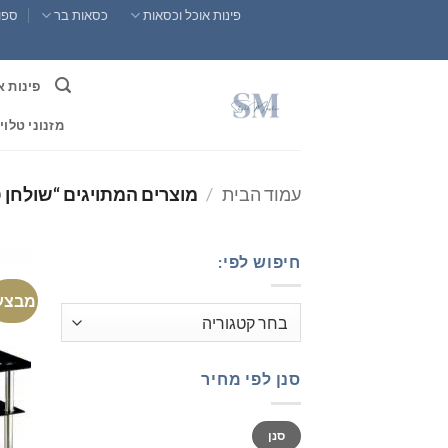
Ski
פינות אוכל וכסאות
כסאות בר
ספות
t
conten
פינות א
מזנוני טלוי
עמוד הבית
/
מוצרים המתויגים “שולחן ס
חיפוש לפי:
מבצע
סנן לפי מחיר
מחיר
מחיר
סנן
מינימלי
מקסימלי