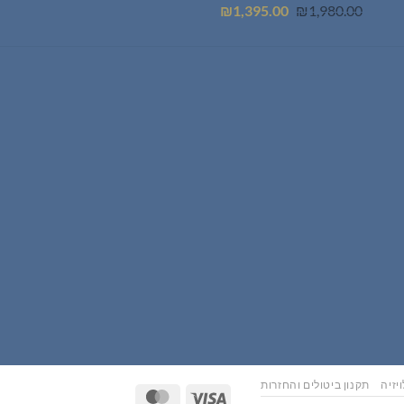
המחיר
המחיר
₪
1,395.00
₪
1,980.00
המקורי
הנוכחי
היה:
הוא:
₪1,395.00.
₪1,980.00.
יזיה
תקנון ביטולים והחזרות
MasterCard
Visa