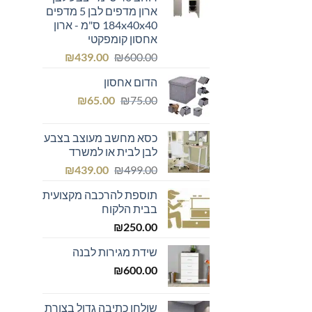
ארון מדפים לבן 5 מדפים
184x40x40 ס"מ - ארון
אחסון קומפקטי
המחיר
המחיר
₪
439.00
₪
600.00
המקורי
הנוכחי
הדום אחסון
היה:
הוא:
המחיר
המחיר
₪439.00.
₪600.00.
₪
65.00
₪
75.00
המקורי
הנוכחי
היה:
הוא:
כסא מחשב מעוצב בצבע
₪65.00.
₪75.00.
לבן לבית או למשרד
המחיר
המחיר
₪
439.00
₪
499.00
המקורי
הנוכחי
תוספת להרכבה מקצועית
היה:
הוא:
בבית הלקוח
₪439.00.
₪499.00.
₪
250.00
שידת מגירות לבנה
₪
600.00
שולחן כתיבה גדול בצורת