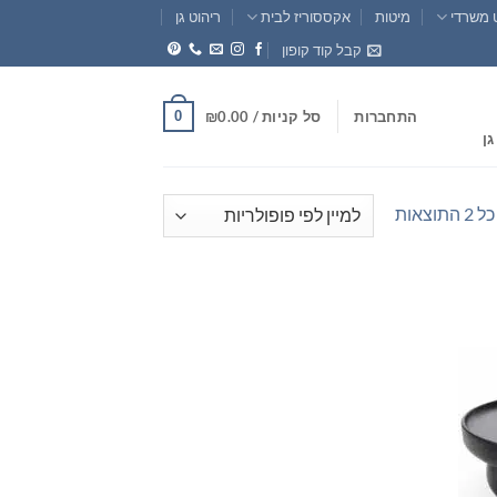
 משרדי
מיטות
אקססוריז לבית
ריהוט גן
קבל קוד קופון
0
התחברות
סל קניות /
0.00
₪
גן
ממוין
וצאות
לפי
פופולריות