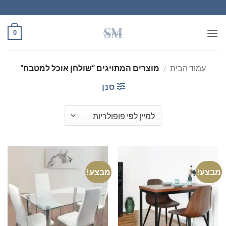
Ski
t
conten
0
עמוד הבית
/
מוצרים המתויגים “שולחן אוכל למטבח”
סנן
מבצע!
מבצע!