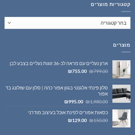
קטגוריות מוצרים
מוצרים
ארון נעליים עם מראה לכ-36 זוגות נעליים בצבע לבן
המחיר
המחיר
₪
755.00
₪
799.00
המקורי
הנוכחי
היה:
הוא:
סלון פינתי אלגנטי בגוון אפור כהה | סלון עם שזלונג בד
₪755.00.
₪799.00.
אפור
המחיר
המחיר
₪
995.00
₪
1,980.00
המקורי
הנוכחי
כסאות אפורים לפינת אוכל בעיצוב מודרני
היה:
הוא:
המחיר
המחיר
₪995.00.
₪1,980.00.
₪
129.00
₪
150.00
המקורי
הנוכחי
היה:
הוא: