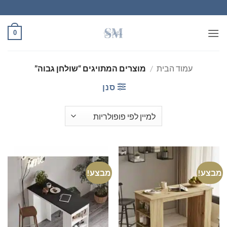
Ski
t
conten
0
עמוד הבית
/
מוצרים המתויגים “שולחן גבוה”
סנן
מבצע!
מבצע!