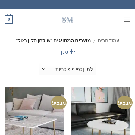
Ski
t
conten
0
עמוד הבית
/
מוצרים המתויגים “שולחן סלון בזול”
סנן
מבצע!
מבצע!