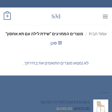
Ski
t
conten
0
עמוד הבית
/
מוצרים המתויגים “שידת לילה עם תא אחסון”
סנן
לא נמצאו מוצרים התואמים את בחירתך.
רהיטים חדשים
כסא פינת אוכל מודרני דמוי עור
המחיר
המחיר
₪
348.00
₪
435.00