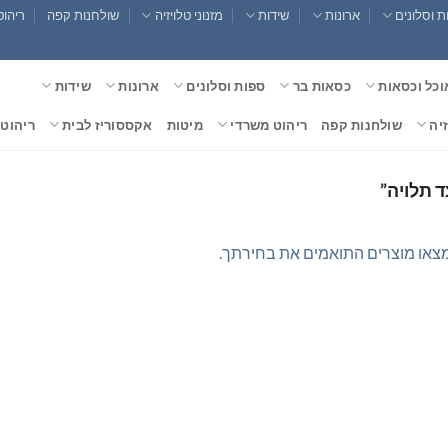
 וסלונים
ארונות
שידות
מזנוני טלויזיה
שולחנות קפה
ריהוט
וכל וכסאות
כסאות בר
ספות וסלונים
ארונות
שידות
זיה
שולחנות קפה
ריהוט משרדי
מיטות
אקססוריז לבית
ריהוט 
 תלויה”
צאו מוצרים התואמים את בחירתך.