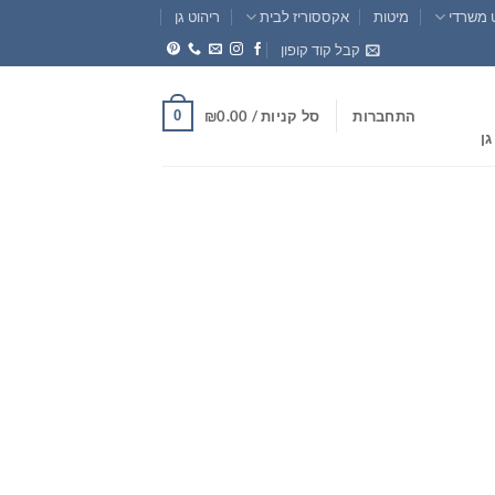
 משרדי
מיטות
אקססוריז לבית
ריהוט גן
קבל קוד קופון
0
התחברות
סל קניות /
0.00
₪
גן