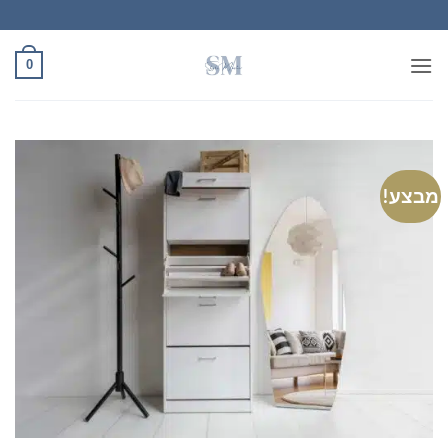
Ski
t
conten
0
מבצע!