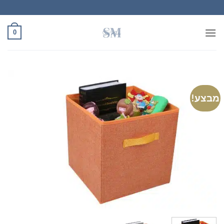
Ski
t
conten
0
מבצע!