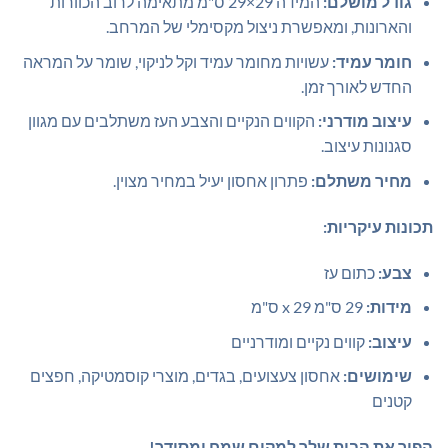
גודל מושלם:
המידה 29×29 ס"מ מתאימה לרוב הכוורות
והארונות, ומאפשרת ניצול מקסימלי של המרחב.
חומר עמיד:
עשויות מחומר עמיד וקל לניקוי, שומר על המראה
החדש לאורך זמן.
עיצוב מודרני:
הקווים הנקיים והצבע העז משתלבים עם מגוון
סגנונות עיצוב.
מחיר משתלם:
פתרון אחסון יעיל במחיר מצוין.
תכונות עיקריות:
צבע:
כתום עז
מידות:
29 ס"מ x 29 ס"מ
עיצוב:
קווים נקיים ומודרניים
שימושים:
אחסון צעצועים, בגדים, מוצרי קוסמטיקה, חפצים
קטנים
הפוך את הבית שלך למקום שמח ומסודר!