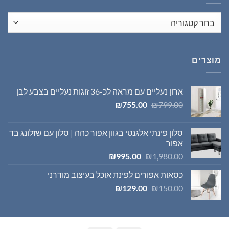
מוצרים
ארון נעליים עם מראה לכ-36 זוגות נעליים בצבע לבן
המחיר
המחיר
₪
755.00
₪
799.00
המקורי
הנוכחי
היה:
הוא:
סלון פינתי אלגנטי בגוון אפור כהה | סלון עם שזלונג בד
₪755.00.
₪799.00.
אפור
המחיר
המחיר
₪
995.00
₪
1,980.00
המקורי
הנוכחי
כסאות אפורים לפינת אוכל בעיצוב מודרני
היה:
הוא:
המחיר
המחיר
₪995.00.
₪1,980.00.
₪
129.00
₪
150.00
המקורי
הנוכחי
היה:
הוא:
₪129.00.
₪150.00.