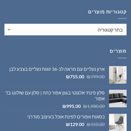
₪1,395.00.
₪1,980.00.
קטגוריות מוצרים
מוצרים
ארון נעליים עם מראה לכ-36 זוגות נעליים בצבע לבן
המחיר
המחיר
₪
755.00
₪
799.00
המקורי
הנוכחי
היה:
הוא:
סלון פינתי אלגנטי בגוון אפור כהה | סלון עם שזלונג בד
₪755.00.
₪799.00.
אפור
המחיר
המחיר
₪
995.00
₪
1,980.00
המקורי
הנוכחי
כסאות אפורים לפינת אוכל בעיצוב מודרני
היה:
הוא:
המחיר
המחיר
₪995.00.
₪1,980.00.
₪
129.00
₪
150.00
המקורי
הנוכחי