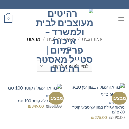
Ski
t
conten
0
עמוד הבית
/
אקססוריז לבית
/
מראות
סנן
כל הרהיטים
מבצע!
מבצע!
מראה עגולה קוטר 100 סמ
כל הרהיטים
המחיר
המחיר
₪
349.00
₪
550.00
מראה עגולה בגוון עץ טבעי קוטר
המקורי
הנוכחי
60 ס"מ
היה:
הוא:
המחיר
המחיר
₪349.00.
₪550.00.
₪
275.00
₪
290.00
המקורי
הנוכחי
היה:
הוא:
₪275.00.
₪290.00.