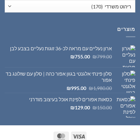
מוצרים
ארון נעליים עם מראה לכ-36 זוגות נעליים בצבע לבן
המחיר
המחיר
₪
755.00
₪
799.00
המקורי
הנוכחי
היה:
הוא:
סלון פינתי אלגנטי בגוון אפור כהה | סלון עם שזלונג בד
₪755.00.
₪799.00.
אפור
המחיר
המחיר
₪
995.00
₪
1,980.00
המקורי
הנוכחי
כסאות אפורים לפינת אוכל בעיצוב מודרני
היה:
הוא:
המחיר
המחיר
₪995.00.
₪1,980.00.
₪
129.00
₪
150.00
המקורי
הנוכחי
היה:
הוא:
₪129.00.
₪150.00.
MasterCard
Visa