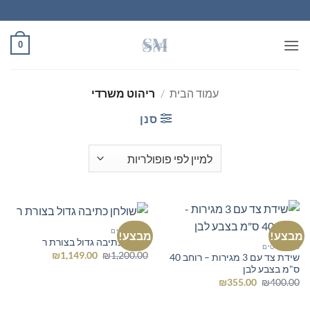
Ski
t
conten
0
עמוד הבית
/
ריהוט משרדי
סנן
כל הרהיטים
מבצע!
מבצע!
שולחן כתיבה גדול בצורת ר
כל הרהיטים
המחיר
המחיר
₪
1,149.00
₪
1,200.00
שידת צד עם 3 מגירות – רוחב 40
המקורי
הנוכחי
ס"מ בצבע לבן
היה:
הוא:
המחיר
המחיר
₪1,149.00.
₪1,200.00.
₪
355.00
₪
400.00
המקורי
הנוכחי
היה:
הוא:
₪355.00.
₪400.00.