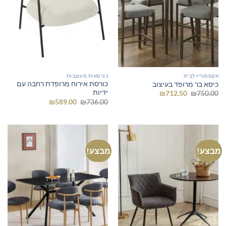
אקססוריז לבית
כורסאות מעוצבות
כורסת אירוח מרופדת רחבה עם
כיסא בר מרופד בעיצוב
ידיות
המחיר
המחיר
₪
712.50
₪
750.00
המקורי
הנוכחי
המחיר
המחיר
₪
589.00
₪
736.00
היה:
הוא:
המקורי
הנוכחי
₪712.50.
₪750.00.
היה:
הוא:
₪589.00.
₪736.00.
מבצע!
מבצע!