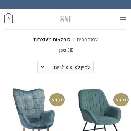
Ski
t
conten
0
עמוד הבית
/
כורסאות מעוצבות
סנן
מבצע!
מבצע!