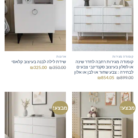
קומודה מגירות
ארונות
קומודה מגירות רחבה לחדר שינה
שידת לילה לבנה בעיצוב קלאסי
או לסלון בעיצוב סקנדינבי צבעים
המחיר
המחיר
₪
325.00
₪
350.00
המקורי
הנוכחי
לבחירה : צבע שחור או לבן או אלון
היה:
הוא:
המחיר
המחיר
₪
854.05
₪
899.00
₪325.00.
₪350.00.
המקורי
הנוכחי
היה:
הוא:
₪854.05.
₪899.00.
מבצע!
מבצע!