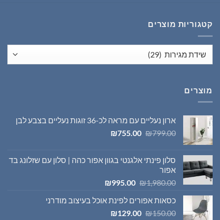
היה:
הוא:
₪1,395.00.
₪1,980.00.
קטגוריות מוצרים
מוצרים
ארון נעליים עם מראה לכ-36 זוגות נעליים בצבע לבן
המחיר
המחיר
₪
755.00
₪
799.00
המקורי
הנוכחי
היה:
הוא:
סלון פינתי אלגנטי בגוון אפור כהה | סלון עם שזלונג בד
₪755.00.
₪799.00.
אפור
המחיר
המחיר
₪
995.00
₪
1,980.00
המקורי
הנוכחי
כסאות אפורים לפינת אוכל בעיצוב מודרני
היה:
הוא:
המחיר
המחיר
₪995.00.
₪1,980.00.
₪
129.00
₪
150.00