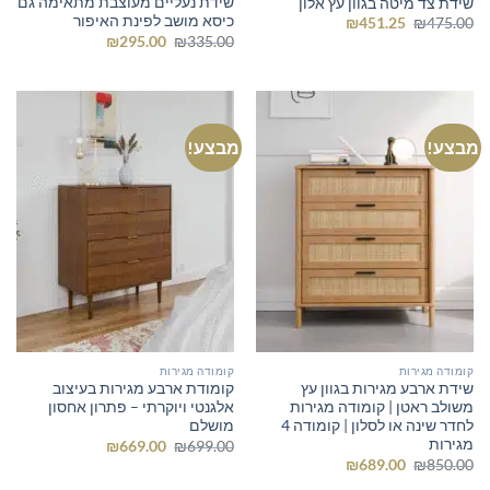
שידת נעליים מעוצבת מתאימה גם
שידת צד מיטה בגוון עץ אלון
כיסא מושב לפינת האיפור
המחיר
המחיר
₪
451.25
₪
475.00
המקורי
הנוכחי
המחיר
המחיר
₪
295.00
₪
335.00
היה:
הוא:
המקורי
הנוכחי
₪451.25.
₪475.00.
היה:
הוא:
₪295.00.
₪335.00.
מבצע!
מבצע!
קומודה מגירות
קומודה מגירות
שידת ארבע מגירות בגוון עץ
קומודת ארבע מגירות בעיצוב
משולב ראטן | קומודה מגירות
אלגנטי ויוקרתי – פתרון אחסון
לחדר שינה או לסלון | קומודה 4
מושלם
מגירות
המחיר
המחיר
₪
669.00
₪
699.00
המקורי
הנוכחי
המחיר
המחיר
₪
689.00
₪
850.00
היה:
הוא:
המקורי
הנוכחי
₪669.00.
₪699.00.