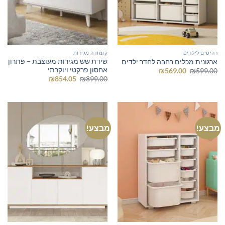
רהיטים לילדים
קומודה מגירות
שידת שש מגירות מעוצבת – פתרון
ארגונית מכלים רחבה לחדר ילדים
אחסון פרקטי ויוקרתי
המחיר
המחיר
₪
569.00
₪
599.00
המקורי
הנוכחי
המחיר
המחיר
₪
854.05
₪
899.00
היה:
הוא:
המקורי
הנוכחי
₪569.00.
₪599.00.
היה:
הוא:
₪854.05.
₪899.00.
מבצע!
מבצע!