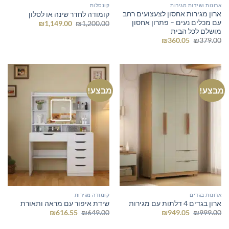
ארונות ושידות מגירות
קונסלות
ארון מגירות אחסון לצעצועים רחב
קומודה לחדר שינה או לסלון
עם מכלים נעים – פתרון אחסון
המחיר
המחיר
₪
1,149.00
₪
1,200.00
המקורי
הנוכחי
מושלם לכל הבית
היה:
הוא:
המחיר
המחיר
₪
360.05
₪
379.00
₪1,149.00.
₪1,200.00.
המקורי
הנוכחי
היה:
הוא:
₪360.05.
₪379.00.
מבצע!
מבצע!
ארונות בגדים
קומודה מגירות
ארון בגדים 4 דלתות עם מגירות
שידת איפור עם מראה ותאורת
המחיר
המחיר
המחיר
המחיר
₪
616.55
₪
649.00
₪
949.05
₪
999.00
המקורי
הנוכחי
המקורי
הנוכחי
היה:
הוא:
היה:
הוא: