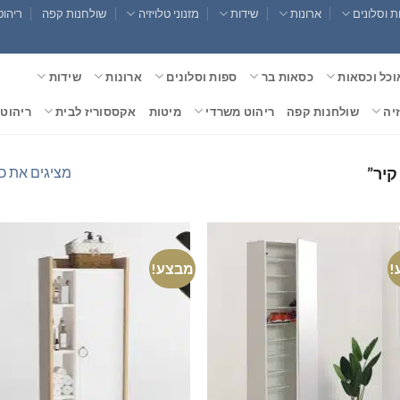
 וסלונים
ארונות
שידות
מזנוני טלויזיה
שולחנות קפה
ריהוט
וכל וכסאות
כסאות בר
ספות וסלונים
ארונות
שידות
זיה
שולחנות קפה
ריהוט משרדי
מיטות
אקססוריז לבית
ריהוט 
מציגים את כל ⁦15⁩ התוצ
קיר”
!
מבצע!