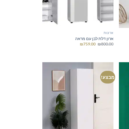
ארונות
ארון דלת לבן עם מראה
המחיר
המחיר
₪
759.00
₪
800.00
המקורי
הנוכחי
היה:
הוא:
₪759.00.
₪800.00.
מבצע!