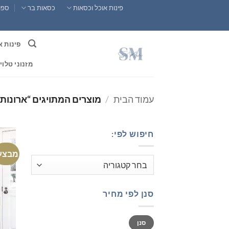
Ski
פינות אוכל וכסאות
כסאות בר
ספות
t
conten
פינות א
מזנוני טלוי
עמוד הבית
/
מוצרים המתויגים “ארונות 
חיפוש לפי:
מבצע
סנן לפי מחיר
מחיר
מחיר
סנן
מינימלי
מקסימלי