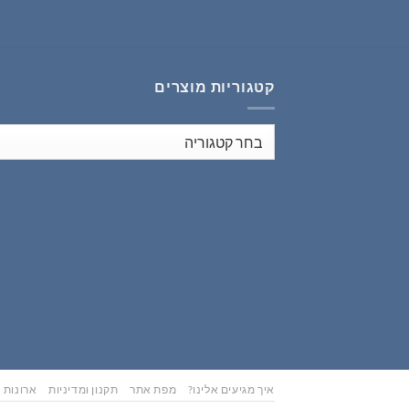
₪353.00.
₪441.00.
קטגוריות מוצרים
איך מגיעים אלינו?
מפת אתר
תקנון ומדיניות
ארונות נ