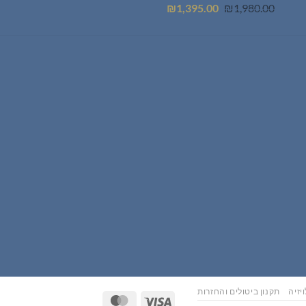
המחיר
המחיר
₪
1,395.00
₪
1,980.00
המקורי
הנוכחי
היה:
הוא:
₪1,395.00.
₪1,980.00.
יזיה
תקנון ביטולים והחזרות
MasterCard
Visa