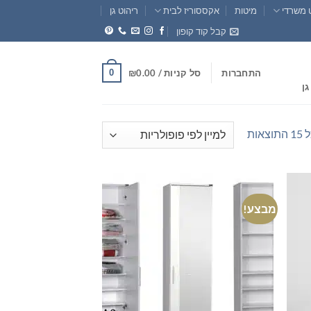
 משרדי
מיטות
אקססוריז לבית
ריהוט גן
קבל קוד קופון
0
התחברות
סל קניות /
0.00
₪
גן
ממוין
אות
לפי
פופולריות
מבצע!