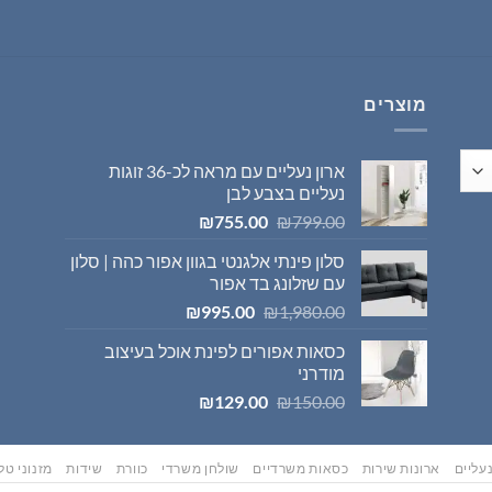
היה:
הוא:
₪569.00.
₪595.00.
מוצרים
ארון נעליים עם מראה לכ-36 זוגות
נעליים בצבע לבן
המחיר
המחיר
₪
755.00
₪
799.00
המקורי
הנוכחי
סלון פינתי אלגנטי בגוון אפור כהה | סלון
היה:
הוא:
עם שזלונג בד אפור
₪755.00.
₪799.00.
המחיר
המחיר
₪
995.00
₪
1,980.00
המקורי
הנוכחי
כסאות אפורים לפינת אוכל בעיצוב
היה:
הוא:
מודרני
₪995.00.
₪1,980.00.
המחיר
המחיר
₪
129.00
₪
150.00
המקורי
הנוכחי
היה:
הוא:
₪129.00.
₪150.00.
עליים
ארונות שירות
כסאות משרדיים
שולחן משרדי
כוורת
שידות
מזנוני טלו