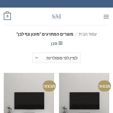
Ski
t
conten
0
עמוד הבית
/
מוצרים המתויגים “מזנון צף לבן”
סנן
מבצע!
מבצע!