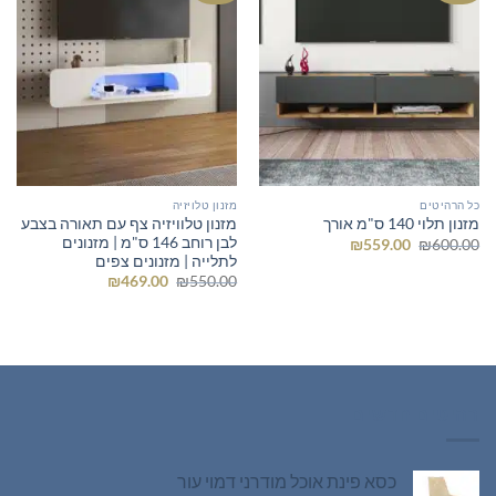
כל הרהיטים
מזנון טלויזיה
מזנון טלוויזיה צף עם תאורה בצבע
מזנון תלוי 140 ס"מ אורך
לבן רוחב 146 ס"מ | מזנונים
המחיר
המחיר
₪
559.00
₪
600.00
המקורי
הנוכחי
לתלייה | מזנונים צפים
היה:
הוא:
המחיר
המחיר
₪
469.00
₪
550.00
₪559.00.
₪600.00.
המקורי
הנוכחי
היה:
הוא:
₪469.00.
₪550.00.
רהיטים חדשים
כסא פינת אוכל מודרני דמוי עור