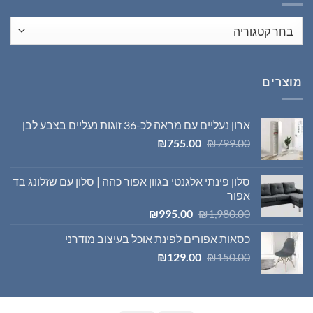
מוצרים
ארון נעליים עם מראה לכ-36 זוגות נעליים בצבע לבן
המחיר
המחיר
₪
755.00
₪
799.00
המקורי
הנוכחי
היה:
הוא:
סלון פינתי אלגנטי בגוון אפור כהה | סלון עם שזלונג בד
₪755.00.
₪799.00.
אפור
המחיר
המחיר
₪
995.00
₪
1,980.00
המקורי
הנוכחי
כסאות אפורים לפינת אוכל בעיצוב מודרני
היה:
הוא:
המחיר
המחיר
₪995.00.
₪1,980.00.
₪
129.00
₪
150.00
המקורי
הנוכחי
היה:
הוא:
₪129.00.
₪150.00.