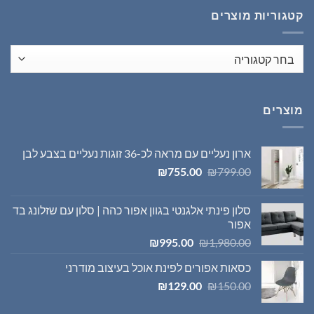
₪1,395.00.
₪1,980.00.
קטגוריות מוצרים
מוצרים
ארון נעליים עם מראה לכ-36 זוגות נעליים בצבע לבן
המחיר
המחיר
₪
755.00
₪
799.00
המקורי
הנוכחי
היה:
הוא:
סלון פינתי אלגנטי בגוון אפור כהה | סלון עם שזלונג בד
₪755.00.
₪799.00.
אפור
המחיר
המחיר
₪
995.00
₪
1,980.00
המקורי
הנוכחי
כסאות אפורים לפינת אוכל בעיצוב מודרני
היה:
הוא:
המחיר
המחיר
₪995.00.
₪1,980.00.
₪
129.00
₪
150.00
המקורי
הנוכחי