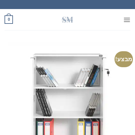
Ski
t
conten
0
מבצע!