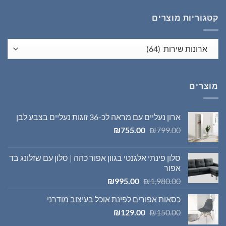
₪1,395.00.
₪1,980.00.
קטגוריות מוצרים
מוצרים
ארון נעליים עם מראה לכ-36 זוגות נעליים בצבע לבן
המחיר
המחיר
₪
755.00
₪
799.00
המקורי
הנוכחי
היה:
הוא:
סלון פינתי אלגנטי בגוון אפור כהה | סלון עם שזלונג בד
₪755.00.
₪799.00.
אפור
המחיר
המחיר
₪
995.00
₪
1,980.00
המקורי
הנוכחי
כסאות אפורים לפינת אוכל בעיצוב מודרני
היה:
הוא:
המחיר
המחיר
₪995.00.
₪1,980.00.
₪
129.00
₪
150.00
המקורי
הנוכחי