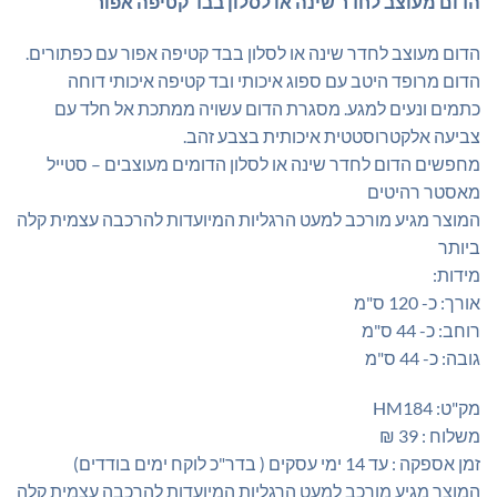
הדום מעוצב לחדר שינה או לסלון בבד קטיפה אפור
היה:
הוא:
₪559.00.
₪700.00.
הדום מעוצב לחדר שינה או לסלון בבד קטיפה אפור עם כפתורים.
הדום מרופד היטב עם ספוג איכותי ובד קטיפה איכותי דוחה
כתמים ונעים למגע. מסגרת הדום עשויה ממתכת אל חלד עם
צביעה אלקטרוסטטית איכותית בצבע זהב.
מחפשים הדום לחדר שינה או לסלון הדומים מעוצבים – סטייל
מאסטר רהיטים
המוצר מגיע מורכב למעט הרגליות המיועדות להרכבה עצמית קלה
ביותר
מידות:
אורך: כ- 120 ס"מ
רוחב: כ- 44 ס"מ
גובה: כ- 44 ס"מ
מק"ט: HM184
משלוח : 39 ₪
זמן אספקה : עד 14 ימי עסקים ( בדר"כ לוקח ימים בודדים)
המוצר מגיע מורכב למעט הרגליות המיועדות להרכבה עצמית קלה