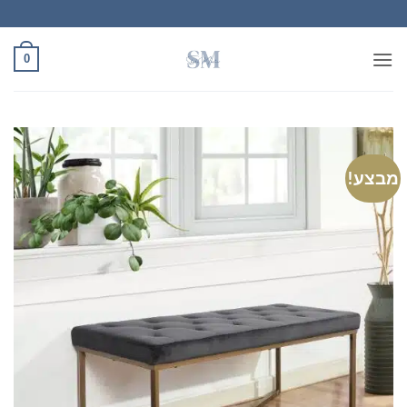
Ski
t
conten
0
מבצע!