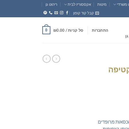
 משרדי
מיטות
אקססוריז לבית
ריהוט גן
קבל קוד קופון
0
התחברות
סל קניות /
0.00
₪
גן
קטיפה
חיר
וכחי
א:
₪399.0
הכסאות מרופדים
כותי בצפיפות