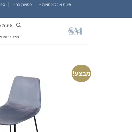
Ski
פינות אוכל וכסאות
כסאות בר
ספות
t
conten
פינות א
מזנוני טלוי
מבצע!