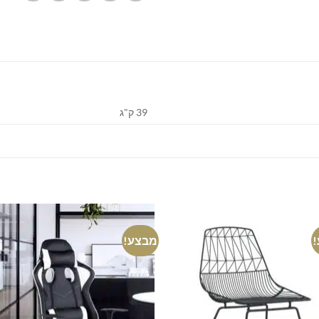
39 ק"ג
מבצע!