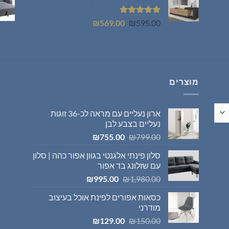
₪399.00.
₪449.00.
דורג
5.00
המחיר
המחיר
₪
569.00
₪
595.00
מתוך 5
המקורי
הנוכחי
היה:
הוא:
₪569.00.
₪595.00.
מוצרים
ארון נעליים עם מראה לכ-36 זוגות
נעליים בצבע לבן
המחיר
המחיר
₪
755.00
₪
799.00
המקורי
הנוכחי
סלון פינתי אלגנטי בגוון אפור כהה | סלון
היה:
הוא:
עם שזלונג בד אפור
₪755.00.
₪799.00.
המחיר
המחיר
₪
995.00
₪
1,980.00
המקורי
הנוכחי
כסאות אפורים לפינת אוכל בעיצוב
היה:
הוא:
מודרני
₪995.00.
₪1,980.00.
המחיר
המחיר
₪
129.00
₪
150.00