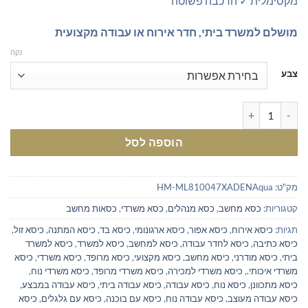
מקסימלית ✓ הרכבה פשוטה
מושלם למשרד ביתי, חדר אירוח או עבודה מקצועית
נקה
צבע
כמות של כיסא משרדי מרופד עם משענות יד - עיצוב מזמין ונוחות מקסימלי
הוספה לסל
מק"ט:
HM-ML810047XADENAqua
קטגוריות:
כסא מחשב
,
כסא מנהלים
,
כסא משרדי
,
כסאות מחשב
תגיות:
כיסא אירוח
,
כיסא אפור
,
כיסא ארגונומי
,
כיסא בד
,
כיסא המתנה
,
כיסא זול
,
כיסא כתיבה
,
כיסא לחדר עבודה
,
כיסא למחשב
,
כיסא למשרד
,
כיסא למשרד
ביתי
,
כיסא מודרני
,
כיסא מחשב
,
כיסא מקצועי
,
כיסא מרופד
,
כיסא משרדי
,
כיסא
משרדי איכותי.
,
כיסא משרדי למכירה
,
כיסא משרדי מרופד
,
כיסא משרדי נוח
,
כיסא מתכוונן
,
כיסא נוח
,
כיסא עבודה
,
כיסא עבודה ביתי
,
כיסא עבודה במבצע
,
כיסא עבודה מעוצב
,
כיסא עבודה נוח
,
כיסא עם בוכנה
,
כיסא עם גלגלים
,
כיסא