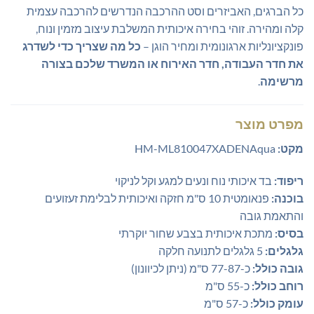
כל הברגים, האביזרים וסט ההרכבה הנדרשים להרכבה עצמית
קלה ומהירה. זוהי בחירה איכותית המשלבת עיצוב מזמין ונוח,
פונקציונליות ארגונומית ומחיר הוגן –
כל מה שצריך כדי לשדרג
את חדר העבודה, חדר האירוח או המשרד שלכם בצורה
מרשימה
.
מפרט מוצר
מקט:
HM-ML810047XADENAqua
ריפוד:
בד איכותי נוח ונעים למגע וקל לניקוי
בוכנה:
פנאומטית 10 ס"מ חזקה ואיכותית לבלימת זעזועים
והתאמת גובה
בסיס:
מתכת איכותית בצבע שחור יוקרתי
גלגלים:
5 גלגלים לתנועה חלקה
גובה כולל:
כ-77-87 ס"מ (ניתן לכיוונון)
רוחב כולל:
כ-55 ס"מ
עומק כולל:
כ-57 ס"מ