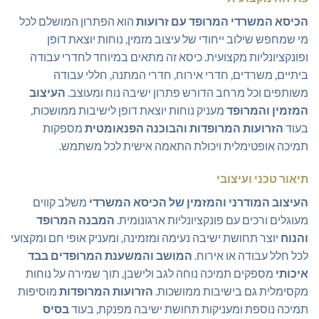
הכיסא המשרדי המרופד עם זרועות
הוא הפתרון המושלם לכל
מי שמחפש שילוב ייחודי של עיצוב מזמין, נוחות יוצאת דופן
ופונקציונליות מקצועית. כיסא זה מתאים במיוחד לחדרי עבודה
ביתיים, משרדים, חדרי אירוח, חדרי המתנה, חללי עבודה
משותפים וכל מרחב הדורש פתרון ישיבה נוח ומעוצב.
העיצוב
המזמין והמרופד
מעניק נוחות יוצאת דופן לישיבות ממושכות,
בעוד
הזרועות המרופדות והבוכנה הפנאומטית
מספקות
תמיכה אופטימלית ויכולת התאמה אישית לכל משתמש.
תיאור טכני ועיצובי
העיצוב המודרני והמזמין של הכיסא המשרדי
משלב קווים
מעוגלים ורכים עם פונקציונליות ארגונומית.
המבנה המרופד
והנוח
יוצר תחושת ישיבה נעימה ומזמינה, ומעניק אופי חם ומקצועי
לכל חלל עבודה או אירוח.
המושב והמשענת המרופדים בבד
איכותי
מספקים תמיכה נוחה לגב ולישבן, תוך שמירה על נוחות
מקסימלית גם בישיבות ממושכות.
הזרועות המרופדות
מוסיפות
תמיכה נוספת ומעניקות תחושת ישיבה מפנקת, בעוד
בסיס