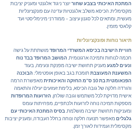
המתכת האיכותי בצבע שחור
יוצר ניגוד אלגנטי ומעניק יציבות
מקסימלית. הכיסא משלב אלגנטיות עדינה עם פונקציונליות
מעשית, ומתאים לכל סגנון עיצוב – ממודרני מינימליסטי ועד
קלאסי מזמין.
תיאור נוחות ופונקציונליות
חוויית הישיבה בכיסא המשרדי המרופד
מושתתת על גישה
חכמה לנוחות ותמיכה ארגונומית.
המושב המרופד בבד נוח
ונעים למגע
מעניק תחושת ישיבה מפנקת ונעימה, בעוד
המשענת המעוצבת
תומכת בגב באופן אופטימלי.
הבוכנה
הפנאומטית בת 10 ס"מ החזקה והאיכותית
מאפשרת הרמה
והורדה חלקה של גובה הכיסא, בלימת זעזועים יעילה והתאמה
אישית מדויקת לכל משתמש וגובה שולחן.
הזרועות המרופדות
מספקות תמיכה נוחה לזרועות ולכתפיים, מפחיתות עומס
ומעניקות תחושת ישיבה מושלמת.
בסיס המתכת האיכותי עם
גלגלים
מאפשר תנועה חלקה ונוחה בחלל העבודה, ומעניק יציבות
מקסימלית ועמידות לאורך זמן.