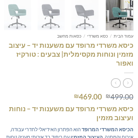
עמוד הבית
/
כסא משרדי
/
כסאות מחשב
כיסא משרדי מרופד עם משענות יד – עיצוב
מזמין ונוחות מקסימלית| צבעים : טורקיז
ואפור
המחיר
המחיר
469.00
499.00
₪
₪
המקורי
הנוכחי
כיסא משרדי מרופד עם משענות יד – נוחות
היה:
הוא:
ועיצוב מזמין
₪469.00.
₪499.00.
הכיסא המשרדי המרופד
הוא הפתרון האידיאלי לחדרי עבודה,
אירוח והמתנה.
העיצוב המזמין
עם ריפוד בד איכותי מעניק נוחות