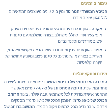
גימורים זמינים
הכיסא המשרדי המרופד
זמין ב-2 גוונים מעוצבים המתאימים
לכל סגנון עיצוב מודרני:
אקווה
– גוון תכלת רענן ומרגיע המזכיר מים שקטים, מעניק
אופי צעיר ועדין לחלל ומשתלב בצורה מושלמת עם סגנונות
עיצוב מודרניים וסקנדינביים
אפור
– גוון אפור עדין ומתוחכם היוצר מראה מקצועי ואלגנטי,
משתלב בצורה מושלמת עם כל סגנון עיצוב ומעניק תחושה של
יוקרה וקלאסיות
מידות ופונקציונליות
המבנה הארגונומי של הכיסא המשרדי
מותאם במיוחד לישיבה
נוחה וממושכת.
הגובה המתכוונן של כ-77-87 ס"מ
מאפשר
התאמה אישית מדויקת לכל משתמש וגובה שולחן, בעוד
הרוחב
הכולל של כ-55 ס"מ
והעומק הכולל של כ-57 ס"מ** מספקים
מרחב ישיבה נדיב מבלי לתפוס מקום רב מדי.
המושב ברוחב של