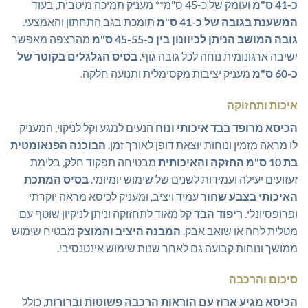
כ-41 ס"מ
ועומק של כ-45 ס"מ** מעניק תמיכה מיטבית, בעוד
המשענת בגובה של כ-41 ס"מ
תומכת בגב התחתון והאמצעי.
גובה המושב הניתן לכיוונון בין כ-45-55 ס"מ
מהרצפה מאפשר
ישיבה ארגונומית נוחה לכל גובה גוף.
בסיס הגלגלים בקוטר של
כ-60 ס"מ
מעניק יציבות מקסימלית ותנועה חלקה.
איכות ותחזוקה
הכיסא מרופד בבד איכותי ונוח
הנעים למגע וקל לניקוי, המעניק
לו מראה מזמין ונוחות יוצאת דופן לאורך זמן.
הבוכנה הפנאומטית
בת 10 ס"מ החזקה והאיכותית
מבטיחה תפקוד חלק, בלימת
זעזועים יעילה ועמידות לשנים של שימוש יומיומי.
בסיס המתכת
האיכותי בצבע שחור
עמיד ויציב, ומעניק לכיסא מראה יוקרתי
ופרופסיונלי.
ריפוד הבד
קל מאוד לתחזוקה וניתן לניקיון שוטף עם
מטלית לחה או שואב אבק.
המבנה היציב והמוצק
מבטיח שימוש
ממושך ונוחות קבועה גם לאחר שנות שימוש אינטנסיבי.
סיכום והרכבה
הכיסא מגיע ארוז עם הוראות הרכבה פשוטות וברורות
, כולל