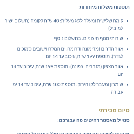
תוספות משלוח מיוחדות:
קומה שלישית ומעלה ללא מעלית: 40 ש"ח לקומה (תשלום ישיר
למוביל)
שירותי מנוף חיצוניים: בתשלום נוסף
אזור הדרום (מדימונה ודרומה, ים המלח וישובים סמוכים
לגדר): תוספת 199 ש"ח, עיכוב עד 14 יום
אזור הצפון (מנהריה וצפונה): תוספת 199 ש"ח, עיכוב עד 14
יום
שומרון ומעבר לקו הירוק: תוספת 100 ש"ח, עיכוב עד 14 ימי
עבודה
סיום מכירתי
סטייל מאסטר רהיטים פה עבורכם!
מוכנים לשדרג את חדר העבודה או חלל האירוח?
הזמינו