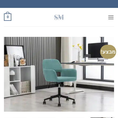
Ski
t
conten
0
מבצע!