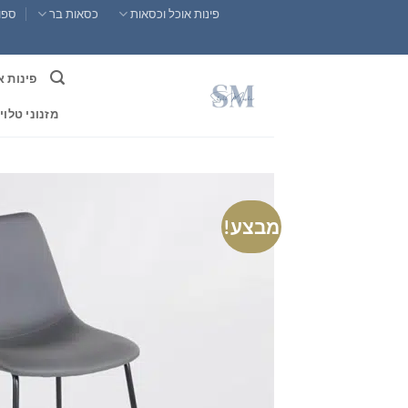
Ski
פינות אוכל וכסאות
כסאות בר
ספות
t
conten
פינות א
מזנוני טלוי
מבצע!