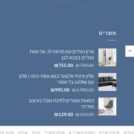
מתוך 5
המקורי
הנוכחי
היה:
הוא:
₪569.00.
₪595.00.
מוצרים
ארון נעליים עם מראה לכ-36 זוגות
נעליים בצבע לבן
המחיר
המחיר
₪
755.00
₪
799.00
המקורי
הנוכחי
סלון פינתי אלגנטי בגוון אפור כהה | סלון
היה:
הוא:
עם שזלונג בד אפור
₪755.00.
₪799.00.
המחיר
המחיר
₪
995.00
₪
1,980.00
המקורי
הנוכחי
כסאות אפורים לפינת אוכל בעיצוב
היה:
הוא:
מודרני
₪995.00.
₪1,980.00.
המחיר
המחיר
₪
129.00
₪
150.00
המקורי
הנוכחי
היה:
הוא:
₪129.00.
₪150.00.
עליים
ארונות שירות
כסאות משרדיים
שולחן משרדי
כוורת
שידות
מזנוני טלו