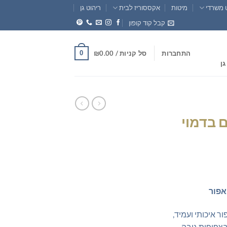
 משרדי
מיטות
אקססוריז לבית
ריהוט גן
קבל קוד קופון
0
התחברות
סל קניות /
0.00
₪
גן
 בדמוי
חיר
וכחי
אפור
א:
₪399.0
ר איכותי ועמיד,
צפיפות גובה,