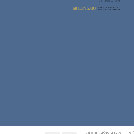
אורטופדית
המחיר
המחיר
₪
1,395.00
₪
1,980.00
המקורי
הנוכחי
היה:
הוא:
₪1,395.00.
₪1,980.00.
יזיה
תקנון ביטולים והחזרות