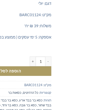
דגם: יולי
מק"ט: BARC01124
משלוח: 39 ₪ יח'
אספקה: 5 ימי עסקים ( ממוצע בפועל 2-3 ימים)
כמות של כסאות בר מעוצבים בדמוי
הוספה לסל
מק"ט:
BARC01124
קטגוריות:
כל הרהיטים
,
כסאות בר
תגיות:
כסא בר בבד אריג
,
כסא בר בבד א
בבד שחור
,
כסא בר גובה
,
כסא בר ורוד
,
כ
טורקיז
,
כסא בר לבן
,
כסא בר מבצע
,
כסא