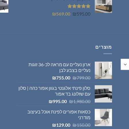
₪399.00.
₪449.00.
דורג
5.00
המחיר
המחיר
₪
569.00
₪
595.00
מתוך 5
המקורי
הנוכחי
היה:
הוא:
₪569.00.
₪595.00.
מוצרים
ארון נעליים עם מראה לכ-36 זוגות
נעליים בצבע לבן
המחיר
המחיר
₪
755.00
₪
799.00
המקורי
הנוכחי
סלון פינתי אלגנטי בגוון אפור כהה | סלון
היה:
הוא:
עם שזלונג בד אפור
₪755.00.
₪799.00.
המחיר
המחיר
₪
995.00
₪
1,980.00
המקורי
הנוכחי
כסאות אפורים לפינת אוכל בעיצוב
היה:
הוא:
מודרני
₪995.00.
₪1,980.00.
המחיר
המחיר
₪
129.00
₪
150.00