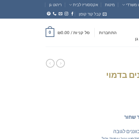
 משרדי
מיטות
אקססוריז לבית
ריהוט גן
קבל קוד קופון
0
התחברות
סל קניות /
0.00
₪
גן
ים בדמוי
חיר
וכחי
ר שחור
א:
₪239.0
וננים לגובה
שויים מדמוי עור עמיד וקל