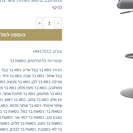
לניקוי
כמות של כסאות בר מתכווננים בדמו
הוספה לסל
מק"ט:
HM17012
קטגוריות:
כל הרהיטים
,
כסאות בר
תגיות:
כסא בר בבד אריג
,
כסא בר בבד א
בבד שחור
,
כסא בר גובה
,
כסא בר ורוד
,
כ
טורקיז
,
כסא בר לבן
,
כסא בר מבצע
,
כסא
מסתובב
,
כסא בר מעץ מלא
,
כסא בר מרו
כסא בר מתכוונן
,
כסא בר מתכת שחור
,
כ
עץ אלון
,
כסא בר צהוב
,
כסא בר ראטן
,
כס
שחור איכותי
,
כסא בר שחור מדמוי
,
כסא 
כסאות בר
,
כסאות בר בזול
,
כסאות בר ב
בצבע זהב
,
כסאות בר דמוי עור
,
כסאות בר
כסאות בר וינטג
,
כסאות בר זולים
,
כסאות 
בר לאי במטבח
,
כסאות בר לבנים
,
כסאות