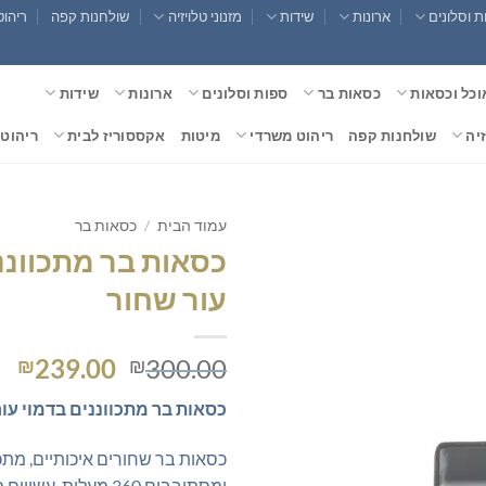
 וסלונים
ארונות
שידות
מזנוני טלויזיה
שולחנות קפה
ריהוט
וכל וכסאות
כסאות בר
ספות וסלונים
ארונות
שידות
זיה
שולחנות קפה
ריהוט משרדי
מיטות
אקססוריז לבית
ריהוט 
עמוד הבית
/
כסאות בר
כסאות בר מתכווננ
עור שחור
המחיר
המ
239.00
300.00
₪
₪
המקורי
הנ
כסאות בר מתכווננים בדמוי עו
היה:
הו
0.
₪300.00.
כסאות בר שחורים איכותיים, מתכו
ומסתובבים 360 מעלות. ע