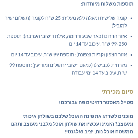
תוספות משלוח מיוחדות:
קומה שלישית ומעלה ללא מעלית: 25 ש"ח לקומה (תשלום ישיר
למוביל)
אזור הדרום (באר שבע ודרומה, אילת ויישובי הערבה): תוספת
99-250 ש"ח, עיכוב עד 14 יום
אזור הצפון (קריות וצפונה): תוספת 99 ש"ח, עיכוב עד 14 יום
מזרחית לכביש 6 (למעט יישובי ירושלים ומודיעין): תוספת 99
ש"ח, עיכוב עד 14 ימי עבודה
סיום מכירתי
סטייל מאסטר רהיטים פה עבורכם!
מוכנים לשדרג את פינת האוכל שלכם בשולחן איכותי
ומעוצב?
הזמינו עכשיו את שולחן אוכל מלבני מעוצב ותהנו
ממשטח אוכל נוח, יציב ואלגנטי!