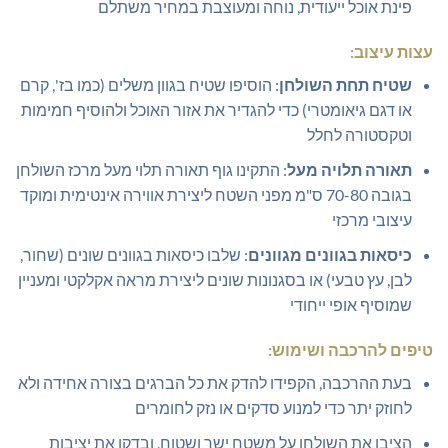
פינת אוכל ייעודית, נוחה ומעוצבת במחיר משתלם
עצות עיצוב:
שטיח תחת השולחן
: הוסיפו שטיח בגוון משלים (כמו בז', קרם
או דגם גיאומטרי) כדי להגדיר את אזור האוכל ולהוסיף חמימות
וטקסטורה לחלל
תאורה תלויה מעל
: התקינו גוף תאורה תלוי מעל מרכז השולחן
בגובה 70-80 ס"מ מפני השטח ליצירת אווירה אינטימית ומוקד
עיצובי מרכזי
כיסאות בגוונים מגוונים
: שלבו כיסאות בגוונים שונים (שחור,
לבן, עץ טבעי) או בסגנונות שונים ליצירת מראה אקלקטי ומעניין
שמוסיף אופי ייחודי
טיפים להרכבה ושימוש:
בעת ההרכבה, הקפידו להדק את כל הברגים בצורה אחידה ולא
לחוזק יתר כדי למנוע סדקים או נזק לחומרים
הציבו את השולחן על משטח ישר ושטוח, ובדקו את יציבות