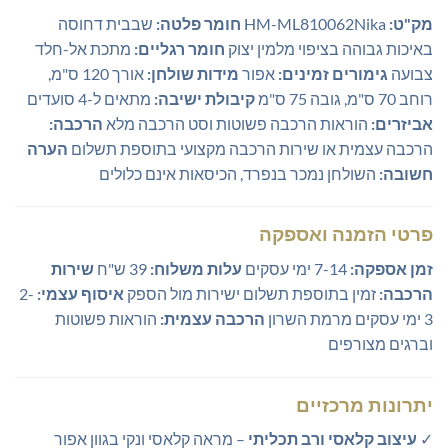
מק"ט:
HM-ML810062Nika
חומר פלטה:
שבבית דחוסה
באיכות גבוהה בציפוי מלמין יצוק
חומר רגליים:
מתכת אל-חלד
צבועה
גימורים זמינים:
אפור
מידות שולחן:
אורך 120 ס"מ,
רוחב 70 ס"מ, גובה 75 ס"מ
קיבולת ישיבה:
מתאים ל-4 סועדים
אביזרים:
הוראות הרכבה פשוטות וסט הרכבה מלא
הרכבה:
הרכבה עצמית או שירות הרכבה מקצועי בתוספת תשלום
הערה
חשובה:
השולחן נמכר בנפרד, הכיסאות אינם כלולים
פרטי הזמנה ואספקה
זמן אספקה:
7-14 ימי עסקים
עלות משלוח:
39 ש"ח
שירות
הרכבה:
זמין בתוספת תשלום ישירות מול הספק
איסוף עצמי:
2-
3 ימי עסקים מרמת השרון
הרכבה עצמית:
הוראות פשוטות
וברגים מצורפים
יתרונות מרכזיים
✓
עיצוב קלאסי ורב תכליתי
– מראה קלאסי ונקי בגוון אפור