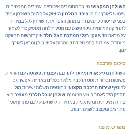
השולחן המקצועי
מיוצר מחומרים איכותיים ועמידים המבטיחים
שימוש לאורך שנים.
ציפוי המלמין היצוק
על פלטת השולחן עמיד
בפני שריטות, כתמים וחום מתון, והופך את השולחן לקל במיוחד
לתחזוקה יומיומית. ניקוי פשוט עם מטלית לחה מספיק כדי לשמור
על מראה חדש ונקי.
רגלי המתכת האל-חלד
אינן דורשות תחזוקה
מיוחדת, עמידות בפני חלודה ושומרות על יציבותן ומראן לאורך
זמן.
סיכום והרכבה
השולחן מגיע ארוז ומיועד להרכבה עצמית פשוטה
עם הוראות
פשוטות וברורות וסט הרכבה מלא הכלולים באריזה. אפשר גם
להוסיף
שירות הרכבה מקצועי
בתוספת תשלום ישירות מול
הספק מיד לאחר ביצוע ההזמנה.
שולחן אוכל מלבני מעוצב
הוא
בחירה איכותית ומשתלמת במחיר הוגן שתעניק לכם פתרון אוכל
נוח, יציב ומעוצב לשנים רבות.
מפרט מוצר