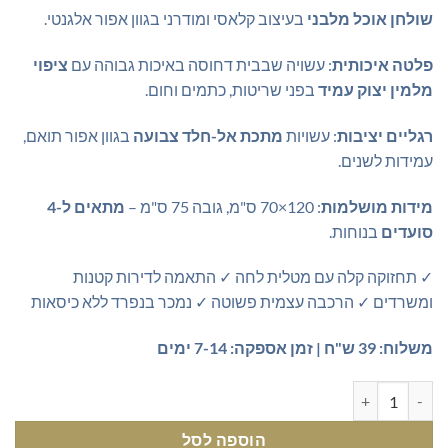
שולחן אוכל מלבני
בעיצוב קלאסי ומודרני בגוון אפור אלגנטי.
פלטה איכותית
: עשויה שבבית דחוסה באיכות גבוהה עם
ציפוי
מלמין יצוק עמיד
בפני שריטות, כתמים וחום.
רגליים יציבות
: עשויות
מתכת אל-חלד צבועה
בגוון אפור תואם,
עמידות לשנים.
מידות מושלמות
: 120×70 ס"מ, גובה 75 ס"מ –
מתאים ל-4
סועדים
בנוחות.
✓ תחזוקה קלה עם מטלית לחה ✓ התאמה לדירות קטנות
ומשרדים ✓ הרכבה עצמית פשוטה ✓ נמכר בנפרד ללא כיסאות
משלוח: 39 ש"ח | זמן אספקה: 7-14 ימים
כמות של שולחן אוכל מלבני מעוצב - עיצוב קלאסי ופונקציונלי
הוספה לסל