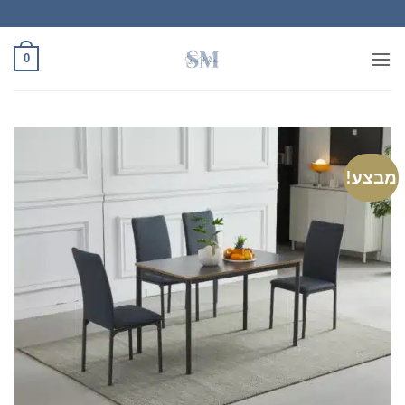
Ski
t
conten
0
מבצע!