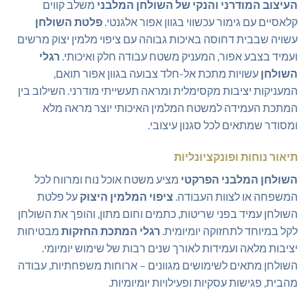
העיצוב המודרני והנקי של השולחן המלבני
משלב קווים
קלאסיים עם גימור עכשווי בגוון אפור אלגנטי.
פלטת השולחן
עשויה שבבית דחוסה באיכות גבוהה עם ציפוי מלמין יצוק מרשים
ועמיד בצבע אפור, המעניק משטח עבודה חלק ואיכותי.
רגלי
השולחן
עשויות מתכת אל-חלד צבועה בגוון אפור תואם,
המעניקות יציבות מקסימלית ומראה תעשייתי מודרני. השילוב בין
המתכת העמידה למשטח המלמין האיכותי יוצר מראה מלא
ומסודר שמתאים לכל סגנון עיצובי.
תיאור נוחות ופונקציונליות
השולחן המלבני הפרקטי
מציע משטח אוכל נוח ומרווח לכל
המשפחה או לצוות העבודה.
ציפוי המלמין היצוק
על פלטת
השולחן עמיד בפני שריטות, כתמים וחום מתון, והופך את השולחן
לקל במיוחד לתחזוקה יומיומית.
רגלי המתכת החזקות
מבטיחות
יציבות מלאה ועמידות לאורך שנים רבות של שימוש יומיומי.
השולחן מתאים לשימושים מגוונים – ארוחות משפחתיות, עבודה
מהבית, פגישות עסקיות ופעילויות יומיומיות.