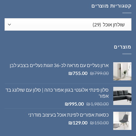
קטגוריות מוצרים
מוצרים
ארון נעליים עם מראה לכ-36 זוגות נעליים בצבע לבן
המחיר
המחיר
₪
755.00
₪
799.00
המקורי
הנוכחי
היה:
הוא:
סלון פינתי אלגנטי בגוון אפור כהה | סלון עם שזלונג בד
₪755.00.
₪799.00.
אפור
המחיר
המחיר
₪
995.00
₪
1,980.00
המקורי
הנוכחי
כסאות אפורים לפינת אוכל בעיצוב מודרני
היה:
הוא:
המחיר
המחיר
₪995.00.
₪1,980.00.
₪
129.00
₪
150.00
המקורי
הנוכחי
היה:
הוא: