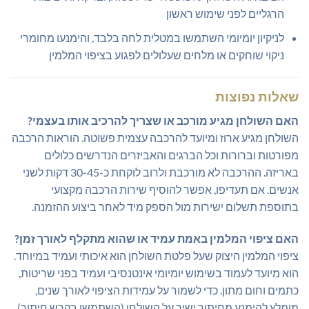
הרגליים לפני שימוש ראשון
לניקיון יומיומי השתמשו במטלית לחה בלבד, והימנעו מחומרי
ניקוי שוחקים או מלחים שעלולים לפגוע בציפוי המלמין
שאלות נפוצות
האם השולחן מגיע מורכב או שצריך להרכיב אותו בעצמי?
השולחן מגיע ארוז ומיועד להרכבה עצמית פשוטה. הוראות הרכבה
מפורטות וברורות וכל הברגים והאביזרים הנדרשים כלולים
באריזה. ההרכבה לא מורכבת ולרוב לוקחת כ-30-45 דקות לשני
אנשים. אם תעדיפו, אפשר להוסיף שירות הרכבה מקצועי
בתוספת תשלום ישירות מול הספק מיד לאחר ביצוע ההזמנה.
האם ציפוי המלמין באמת עמיד או שהוא מתקלף לאורך זמן?
ציפוי המלמין היצוק שעל פלטת השולחן הוא איכותי ועמיד במיוחד.
הוא מיועד לעמוד בשימוש יומיומי אינטנסיבי ועמיד בפני שריטות,
כתמים וחום מתון. כדי לשמור על עמידות הציפוי לאורך שנים,
מומלץ להימנע מחיתוך ישיר על השולחן (השתמשו בקרש חיתוך),