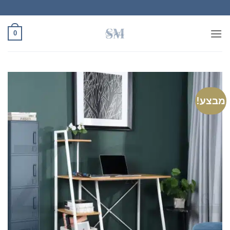
Ski
t
conten
0
מבצע!