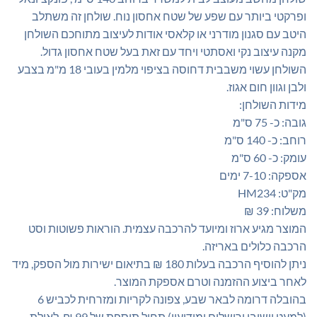
₪775.00.
₪800.00.
ופרקטי ביותר עם שפע של שטח אחסון נוח. שולחן זה משתלב
היטב עם סגנון מודרני או קלאסי אודות לעיצוב מתוחכם השולחן
מקנה עיצוב נקי ואסתטי ויחד עם זאת בעל שטח אחסון גדול.
השולחן עשוי משבבית דחוסה בציפוי מלמין בעובי 18 מ"מ בצבע
ולבן וגוון חום אגוז.
מידות השולחן:
גובה: כ- 75 ס"מ
רוחב: כ- 140 ס"מ
עומק: כ- 60 ס"מ
אספקה: 7-10 ימים
מק"ט: HM234
משלוח: 39 ₪
המוצר מגיע ארוז ומיועד להרכבה עצמית. הוראות פשוטות וסט
הרכבה כלולים באריזה.
ניתן להוסיף הרכבה בעלות 180 ₪ בתיאום ישירות מול הספק, מיד
לאחר ביצוע ההזמנה וטרם אספקת המוצר.
בהובלה דרומה לבאר שבע, צפונה לקריות ומזרחית לכביש 6
(למעט יישובי ירושלים ומודיעין) תחול תוספת של 99 ₪. לאילת