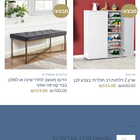
מבצע!
מבצע!
ארונות
הדומים וספסלים
הדום מעוצב לחדר שינה או לסלון
ארון 2 דלתות רב תכליתי בצבע לבן
בבד קטיפה אפור
המחיר
המחיר
₪
555.00
₪
600.00
המקורי
הנוכחי
המחיר
המחיר
₪
559.00
₪
700.00
היה:
הוא:
המקורי
הנוכחי
₪555.00.
₪600.00.
היה:
הוא:
₪559.00.
₪700.00.
רהיטים חדשים
כסא אוכל מודרני עם ריפוד בד