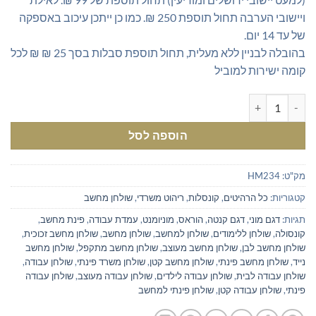
ויישובי הערבה תחול תוספת 250 ₪. כמו כן ייתכן עיכוב באספקה
של עד 14 יום.
בהובלה לבניין ללא מעלית, תחול תוספת סבלות בסך 25 ₪ ₪ לכל
קומה ישירות למוביל
כמות של שולחן מחשב מעוצב לבית או למשרד
הוספה לסל
מק"ט:
HM234
קטגוריות:
כל הרהיטים
,
קונסלות
,
ריהוט משרדי
,
שולחן מחשב
תגיות:
דגם מוני
,
דגם קנטה
,
הוראס
,
מוניומנט
,
עמדת עבודה
,
פינת מחשב
,
קונסולה
,
שולחן ללימודים
,
שולחן למחשב
,
שולחן מחשב
,
שולחן מחשב זכוכית
,
שולחן מחשב לבן
,
שולחן מחשב מעוצב
,
שולחן מחשב מתקפל
,
שולחן מחשב
נייד
,
שולחן מחשב פינתי
,
שולחן מחשב קטן
,
שולחן משרד פינתי
,
שולחן עבודה
,
שולחן עבודה לבית
,
שולחן עבודה לילדים
,
שולחן עבודה מעוצב
,
שולחן עבודה
פינתי
,
שולחן עבודה קטן
,
שולחן פינתי למחשב