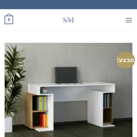
Ski
t
conten
0
מבצע!