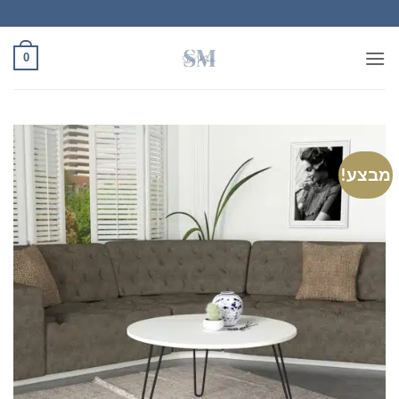
Ski
t
conten
0
מבצע!