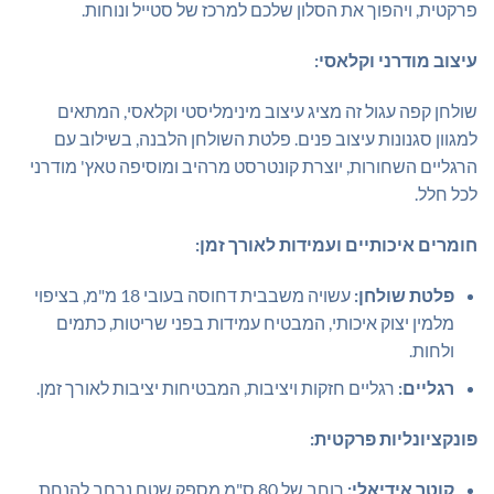
פרקטית, ויהפוך את הסלון שלכם למרכז של סטייל ונוחות.
עיצוב מודרני וקלאסי:
שולחן קפה עגול זה מציג עיצוב מינימליסטי וקלאסי, המתאים
למגוון סגנונות עיצוב פנים. פלטת השולחן הלבנה, בשילוב עם
הרגליים השחורות, יוצרת קונטרסט מרהיב ומוסיפה טאץ' מודרני
לכל חלל.
חומרים איכותיים ועמידות לאורך זמן:
פלטת שולחן:
עשויה משבבית דחוסה בעובי 18 מ"מ, בציפוי
מלמין יצוק איכותי, המבטיח עמידות בפני שריטות, כתמים
ולחות.
רגליים:
רגליים חזקות ויציבות, המבטיחות יציבות לאורך זמן.
פונקציונליות פרקטית:
קוטר אידיאלי:
רוחב של 80 ס"מ מספק שטח נרחב להנחת