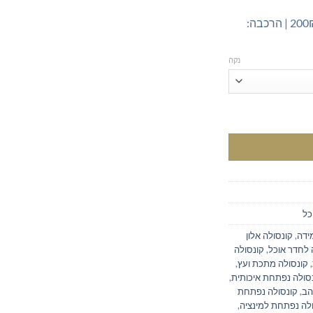
מק"ט: SK512Giraffe | משלוח: 200₪ | הרכבה:
נקה
גדולים
כל
,
קונסולה אלון
 לחדר אוכל
,
קונסולה
,
קונסולה מתכת ועץ
,
סולה נפתחת איכותית
,
הב
,
קונסולה נפתחת
לה נפתחת למינציה
,