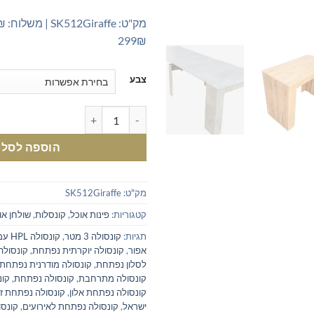
299₪
צבע
כמות של קונסולה נפתחת לפינת אוכל 3 מטר - הפתרון המושלם לחללים 
הוספה לסל
מק"ט:
SK512Giraffe
קטגוריות:
פינות אוכל
,
קונסלות
,
שולחן או
תגיות:
קונסולה 3 מטר
,
קונסולה HPL עמידה
אפור
,
קונסולה יוקרתית נפתחת
,
קונסולה
לסלון נפתחת
,
קונסולה מודרנית נפתחת
קונסולה מתרחבת
,
קונסולה נפתחת
,
קונ
קונסולה נפתחת אלון
,
קונסולה נפתחת ז
ישראל
,
קונסולה נפתחת לאירועים
,
קונסו