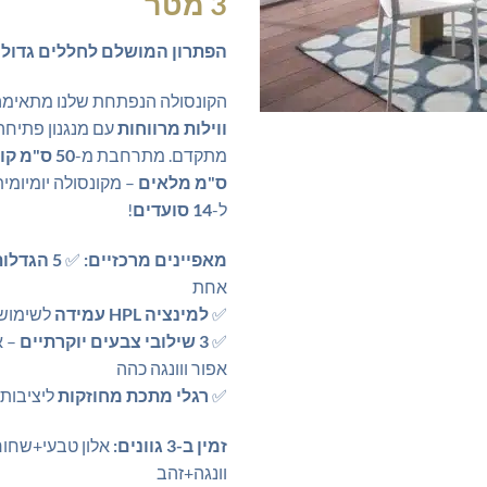
3 מטר
הפתרון המושלם לחללים גדולי
הקונסולה הנפתחת שלנו מתאימ
ווילות מרווחות
עם מנגנון פתיחה
מתקדם. מתרחבת מ-
ס"מ מלאים
– מקונסולה יומיומית
ל-
14 סועדים
!
מאפיינים מרכזיים:
✅
5 הגדלות
אחת
✅
למינציה HPL עמידה
לשימוש 
✅
3 שילובי צבעים יוקרתיים
– א
אפור ווונגה כהה
✅
רגלי מתכת מחוזקות
ליציבות
זמין ב-3 גוונים:
אלון טבעי+שחור,
וונגה+זהב