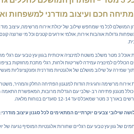
מתיחה חכם ועיצוב מודרני למשפחות ואי
נת אוכל 3 מטר הוא הפתרון המושלם לכל מי שמחפש שילוב של יכולת אירוח מרשימה, עיצ
ת.
העיצוב המודרני והנקי של קונסולה נפתחת לפינת אוכל 3 מטר משלב משטח למינציה איכותית בגו
 הכוללים למינציה עמידה לשריטות ולחות, רגלי מתכת מחוזקות בציפו
וך שמירה על שילוב מושלם של אלגנטיות מודרנית ופונקציונליות מעשי
 אוכל 3 מטר מספק חוויית אירוח מרשימה וחגיגית הודות למנגנון הפתיחה החלק והמהי
מלאים! הקונסולה כולל מנגנון פתיחה רב-שלבי עם הגדלות מרובות, המאפשרת הת
 סועדים בנוחות מלאה.
מים של גוון עץ טבעי עם רגליים שחורות אלגנטיות המוסיף נגיעה של י