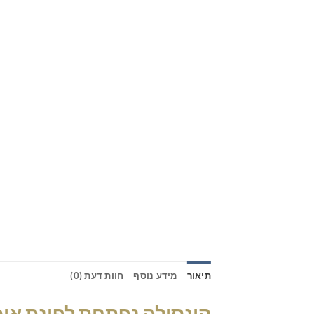
תיאור
מידע נוסף
חוות דעת (0)
קונסולה נפתחת לפינת אוכל 3 מטר – הפתרון המושלם לחללים ג