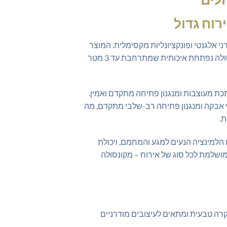
רוח גדול
וב מודרני אלגנטי ופונקציונליות מקסימלית. המוצר
מתאים במיוחד לבתים גדולים, וילות מרווחות, משפחות גדולות אוהבות אירוח, אולמי אירועים קטנים וכל מי שרוצה קונסולה נפתחת איכותית שמתרחבת עד 3 מטר
ון עץ טבעי עם רגלי מתכת מעוצבות ומנגנון פתיחה מתקדם ואמין.
י אבקה ומנגנון פתיחה רב-שלבי מתקדם, מה
ת.
ר, משטח הלמינציה הנעים למגע והמחמם, ויכולת
אמה מושלמת לכל סוג של אירוח – מקונסולה
וקרה טבעית ומתאים לעיצובים מודרניים