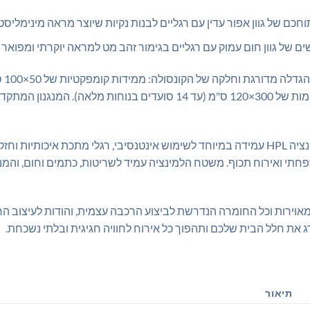
וחכם של גוון אפור עדין עם רגליים לבנות נקיות שיוצר מראה מינימליסטי
ים של גוון חום עמוק עם רגליים בגימור זהב מט למראה יוקרתי ומפואר
המנ
150×120 ס"מ (עד 6 סועדים) ועד למידות מרשימות של 300×120 ס"מ (עד 14
הקונסולה מיוצרת ברמת איכות פרימיום עם למינציה HPL עמידה במיוחד לשימוש אינטנסיבי, ר
חתי ואירוח תכוף. משטח הלמינציה עמיד לשריטות, כתמים וחום, והמנ
מאוירות וכל החומרה הנדרשת לביצוע הרכבה עצמית, והודות לעיצוב 
את חלל הבית שלכם ותהפוך כל אירוח לחוויה חגיגית ובלתי נשכחת.
תיאור