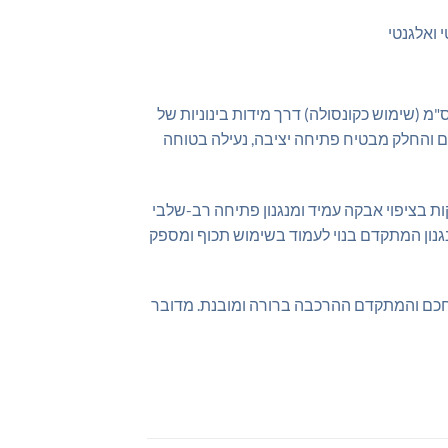
 ואלגנטי
גנון הפתיחה הרב-שלבי המתקדם מאפשר הגדלה מדורגת וחלקה של הקונסולה: ממידות קומפקטיות של 50×100 ס"מ (שימוש כקונסולה) דרך מידות בינוניות של
 סועדים בנוחות מלאה). המנגנון המתקדם והחלק מבטיח פתיחה יציבה, נעילה בטוחה
גלי מתכת איכותיות וחזקות בציפוי אבקה עמיד ומנגנון פתיחה רב-שלבי
גנון המתקדם בנוי לעמוד בשימוש תכוף ומספק
החכם והמתקדם ההרכבה ברורה ומובנת. מדובר