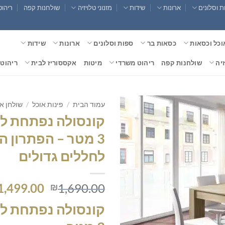
 וסלונים
ארונות
שידות
מזנוני טלויזיה
שולחנות קפה
ריהוט
וכל וכסאות
כסאות בר
ספות וסלונים
ארונות
שידות
זיה
שולחנות קפה
ריהוט משרדי
מיטות
אקססוריז לבית
ריהוט 
עמוד הבית
/
פינות אוכל
/
שולחן א
קונסולה נפתחת לפ
3 מטר – הפתרון 
לחללים גדולים
המחיר
1,499.00
1,690.00
₪
המקורי
קונסולה נפתחת לפ
היה:
,690.00.