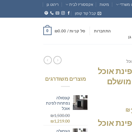
 משרדי
מיטות
אקססוריז לבית
ריהוט גן
קבל קוד קופון
0
התחברות
סל קניות /
0.00
₪
גן
וכל
ינת אוכל
מוצרים משודרגים
המושלם
קונסולה
נפתחת לפינת
המחיר
אוכל
₪
הנוכחי
₪
1,500.00
ינת אוכל
המחיר
המחיר
₪
1,219.00
הוא:
המקורי
הנוכחי
₪1,499.00.
₪1
קונסולה
היה:
הוא: