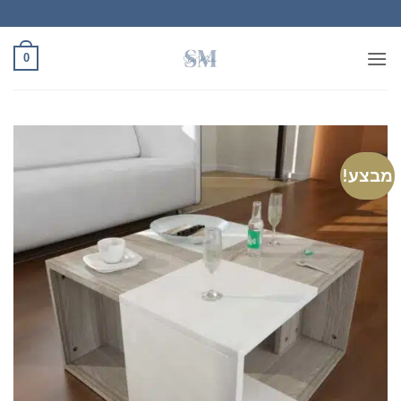
Ski
t
conten
0
מבצע!