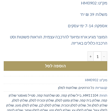
מק"ט: HM0902
משלוח: 39 ₪ יח'
אספקה: 7-14 ימי עסקים
המוצר מגיע ארוז ומיועד להרכבה עצמית. הוראות פשוטות וסט
הרכבה כלולים באריזה.
כמות של שולחן קפה מתחבר מ-4 שולחנות
הוספה לסל
מק"ט:
HM0902
קטגוריות:
כל הרהיטים
,
שולחנות לסלון
תגיות:
HM11104
,
בייל שולחן קפה
,
סט שולחנות קפה
,
סטייל מאסטר שולחן
קפה
,
שולחן בית קפה
,
שולחן ומזנון לסלון
,
שולחן זכוכית לסלון
,
שולחן לסלון
,
שולחן לסלון זול
,
שולחן לסלון זכוכית
,
שולחן לסלון לבן
,
שולחן לסלון מעץ
,
שולחן
לסלון עגול
,
שולחן לסלון עץ
,
שולחן לסלון קטן
,
שולחן לסלון שחור
,
שולחן לקפה
,