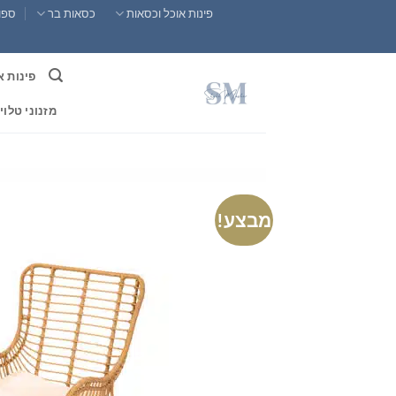
Ski
פינות אוכל וכסאות
כסאות בר
ספות
t
conten
פינות א
מזנוני טלוי
מבצע!