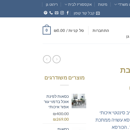
 משרדי
מיטות
אקססוריז לבית
ריהוט גן
קבל קוד קופון
0
התחברות
סל קניות /
0.00
₪
גן
בת
מוצרים משודרגים
המחיר
הנוכחי
כסאות לפינת
הוא:
אוכל בדמוי עור
אפור איכותי
₪799.00.
₪1
 סינטטי איכותי
₪
400.00
המחיר
המחיר
₪
269.00
רסא עשויה ממתכת
המקורי
הנוכחי
. הכורסא
כסאות
היה:
הוא: