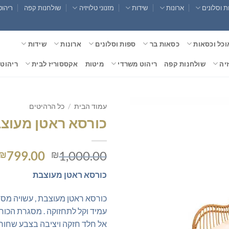
 וסלונים
ארונות
שידות
מזנוני טלויזיה
שולחנות קפה
ריהוט
וכל וכסאות
כסאות בר
ספות וסלונים
ארונות
שידות
זיה
שולחנות קפה
ריהוט משרדי
מיטות
אקססוריז לבית
ריהוט 
עמוד הבית
/
כל הרהיטים
כורסא ראטן מעוצ
המחיר
799.00
1,000.00
₪
₪
המקורי
כורסא ראטן מעוצבת
היה:
,000.00.
כורסא ראטן מעוצבת , עשויה מסיב
עמיד וקל לתחזוקה . מסגרת הכו
אל חלד חזקה ויציבה בצבע שחור 