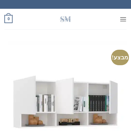
Ski
t
conten
0
מבצע!