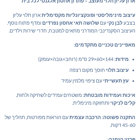
ארון עליון תלוי מעוצב – פתרון אחסון אלגנטי לכל בית
היה:
הוא:
₪569.00.
₪599.00.
עיצוב מינימליסטי ופונקציונליות מקסימלית
ארון תלוי עליון
בצבע
לבן נקי
עם
שלושה תאי אחסון נפרדים
ומדף פתוח נוסף.
העיצוב הסקנדינבי המודרני מתאים למטבח, חדרי שירות וילדים.
מאפיינים טכניים מתקדמים:
מידות:
144×60×29 ס"מ (רוחב×גובה×עומק)
עיצוב תלוי
חוסך מקום רצפה
עץ תעשייתי
עם ציפוי מלמין עמיד
איכות ועמידות מובטחת:
משטחים עמידים לשחיקה ולחות,
קלים לניקוי
ותחזוקה מינימלית.
התקנה פשוטה:
הרכבה עצמית
עם הוראות מפורטות, תהליך של
45-60 דקות.
פרטי הזמנה: