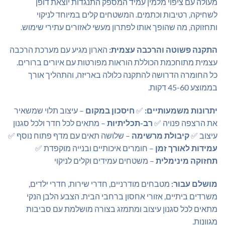
מעולה עם ציפוי מלמין עמיד המספק התנגדות יוצאת דופן
לשחיקה, רטיבות וכתמים. המשטחים קלים במיוחד לניקוי
ותחזוקה, מה שהופך אותו לפתרון מעשי לאזורים עתירי שימוש.
התקנה פשוטה והרכבה עצמית:
הארון מגיע עם מערכת הרכבה
עצמית מתוחכמת הכוללת הוראות מפורטות עם איורים ברורים.
כל החומרה הדרושה להתקנה כלולה באריזה, והתהליך אורך
בממוצע 45-60 דקות.
יתרונות משמעותיים:
✅
חיסכון במקום
– עיצוב תלוי שמשאיר
את הרצפה פנויה ✅
רב-תכליתיות
– מתאים לכל חדר ולכל סגנון
עיצוב ✅
קיבולת מרשימה
– שלושה תאים עם מדף פתוח נוסף ✅
עמידות לאורך זמן
– חומרים איכותיים ובנייה מוקפדת ✅
תחזוקה מינימלית
– משטחים עמידים וקלים לניקוי
מושלם עבור:
מטבחים מודרניים, חדרי שירות, חדרי ילדים,
משרדים ביתיים, אזורי אחסון ברחבי הבית. הצבע הלבן הנקי
מתאים לכל סגנון עיצוב ומתמזג בצורה מושלמת עם סביבות
מגוונות.