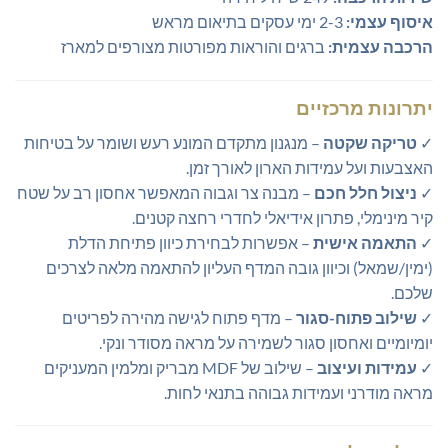
איסוף עצמי:
2-3 ימי עסקים בתיאום מראש
הרכבה עצמית:
ברגים והוראות מפורטות מצורפים למארז
יתרונות מרכזיים
✓
טריקה שקטה
– מנגנון מתקדם המונע רעש ושומר על בטיחות
האצבעות ועל עמידות הארון לאורך זמן.
✓
ניצול חלל חכם
– מבנה צר וגבוה המאפשר אחסון רב על שטח
קיר מינימלי, פתרון אידיאלי לחדרי רחצה קטנים.
✓
התאמה אישית
– אפשרות לבחירת כיוון פתיחת הדלת
(ימין/שמאל) וכיוון גובה המדף העליון להתאמה מלאה לצרכים
שלכם.
✓
שילוב פתוח-סגור
– מדף פתוח לגישה מהירה לפריטים
יומיומיים ואחסון סגור לשמירה על מראה מסודר ונקי.
✓
עמידות ועיצוב
– שילוב של MDF מבריק ומלמין המעניקים
מראה מודרני ועמידות גבוהה בתנאי לחות.