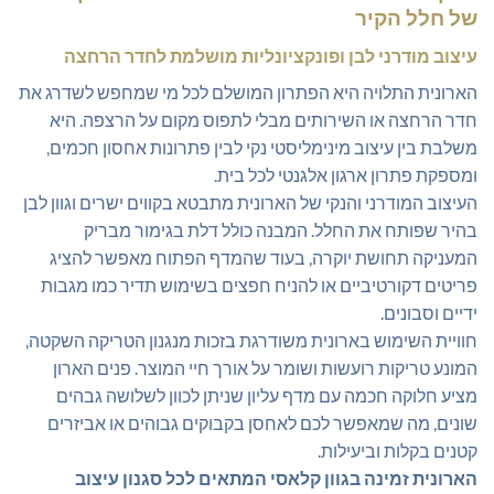
של חלל הקיר
עיצוב מודרני לבן ופונקציונליות מושלמת לחדר הרחצה
הארונית התלויה היא הפתרון המושלם לכל מי שמחפש לשדרג את
חדר הרחצה או השירותים מבלי לתפוס מקום על הרצפה. היא
משלבת בין עיצוב מינימליסטי נקי לבין פתרונות אחסון חכמים,
ומספקת פתרון ארגון אלגנטי לכל בית.
העיצוב המודרני והנקי של הארונית מתבטא בקווים ישרים וגוון לבן
בהיר שפותח את החלל. המבנה כולל דלת בגימור מבריק
המעניקה תחושת יוקרה, בעוד שהמדף הפתוח מאפשר להציג
פריטים דקורטיביים או להניח חפצים בשימוש תדיר כמו מגבות
ידיים וסבונים.
חוויית השימוש בארונית משודרגת בזכות מנגנון הטריקה השקטה,
המונע טריקות רועשות ושומר על אורך חיי המוצר. פנים הארון
מציע חלוקה חכמה עם מדף עליון שניתן לכוון לשלושה גבהים
שונים, מה שמאפשר לכם לאחסן בקבוקים גבוהים או אביזרים
קטנים בקלות וביעילות.
הארונית זמינה בגוון קלאסי המתאים לכל סגנון עיצוב