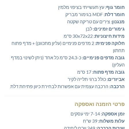
חומר גוף:
עץ תעשייתי בציפוי מלמין
חומר דלת:
MDF בגימור מבריק
מנגנון:
צירים עם טריקה שקטה
גימורים זמינים:
לבן
מידות חיצוניות:
30x72x22 ס"מ
חלוקה פנימית:
2 מדפים פנימיים (עליון מתכוונן) + מדף פתוח
תחתון
גובה מדפים פנימיים:
כ-24.3 ס"מ כל אחד (ניתן לשינוי במדף
העליון)
גובה מדף פתוח:
17 ס"מ
אביזרים:
כולל ברגי תלייה לקיר
הרכבה:
הרכבה עצמית עם אפשרות לבחירת כיוון פתיחת דלת
פרטי הזמנה ואספקה
זמן אספקה:
7-14 ימי עסקים
עלות משלוח:
39 ש"ח
שירות הרכבה:
249 ש"ח ליחידה