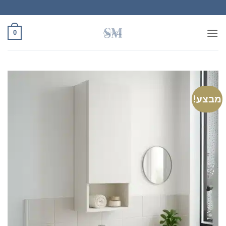
Ski
t
conten
0
מבצע!