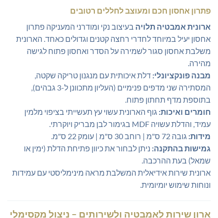
פתרון אחסון חכם ומעוצב לחללים רטובים
ארונית אמבטיה תלויה
בעיצוב נקי ומודרני המעניקה פתרון
אחסון יעיל במיוחד לחדרי רחצה קטנים וגדולים כאחד. הארונית
משלבת אחסון סגור לשמירה על הסדר ואחסון פתוח לגישה
מהירה.
מבנה פונקציונלי:
דלת איכותית עם מנגנון טריקה שקטה,
המסתירה שני מדפים פנימיים (העליון מתכוונן ל-3 גבהים),
בתוספת מדף תחתון פתוח.
חומרים ואיכות:
גוף הארונית עשוי עץ תעשייתי בציפוי מלמין
עמיד, והדלת עשויה MDF בגימור לבן מבריק ויוקרתי.
מידות:
גובה 72 ס"מ | רוחב 30 ס"מ | עומק 22 ס"מ.
גמישות בהתקנה:
ניתן לבחור את כיוון פתיחת הדלת (ימין או
שמאל) בעת ההרכבה.
ארונית שירות אידיאלית המשלבת מראה מינימליסטי עם עמידות
ונוחות שימוש יומיומית.
ארון שירות לאמבטיה ולשירותים – ניצול מקסימלי