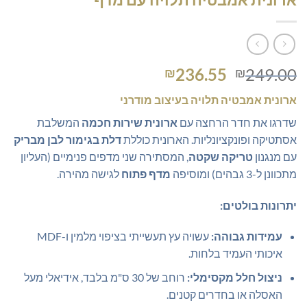
המחיר
המחיר
236.55
249.00
₪
₪
המקורי
הנוכחי
ארונית אמבטיה תלויה בעיצוב מודרני
היה:
הוא:
₪236.55.
₪249.00.
שדרגו את חדר הרחצה עם
ארונית שירות חכמה
המשלבת
אסתטיקה ופונקציונליות. הארונית כוללת
דלת בגימור לבן מבריק
עם מנגנון
טריקה שקטה
, המסתירה שני מדפים פנימיים (העליון
מתכוונן ל-3 גבהים) ומוסיפה
מדף פתוח
לגישה מהירה.
יתרונות בולטים:
עמידות גבוהה:
עשויה עץ תעשייתי בציפוי מלמין ו-MDF
איכותי העמיד בלחות.
ניצול חלל מקסימלי:
רוחב של 30 ס"מ בלבד, אידיאלי מעל
האסלה או בחדרים קטנים.