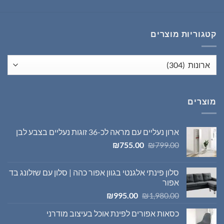
המקורי
הנוכחי
היה:
הוא:
₪1,395.00.
₪1,980.00.
קטגוריות מוצרים
מוצרים
ארון נעליים עם מראה לכ-36 זוגות נעליים בצבע לבן
המחיר
המחיר
₪
755.00
₪
799.00
המקורי
הנוכחי
היה:
הוא:
סלון פינתי אלגנטי בגוון אפור כהה | סלון עם שזלונג בד
₪755.00.
₪799.00.
אפור
המחיר
המחיר
₪
995.00
₪
1,980.00
המקורי
הנוכחי
כסאות אפורים לפינת אוכל בעיצוב מודרני
היה:
הוא: