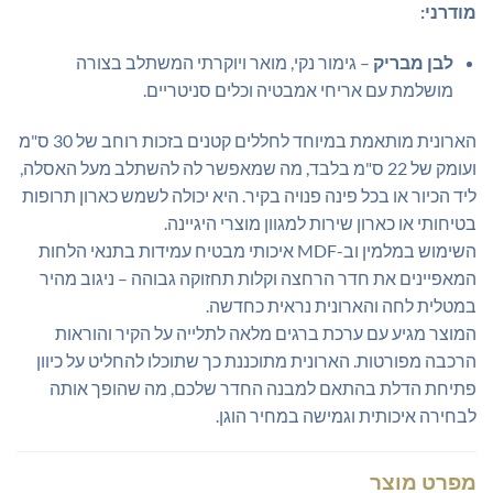
מודרני:
לבן מבריק
– גימור נקי, מואר ויוקרתי המשתלב בצורה
מושלמת עם אריחי אמבטיה וכלים סניטריים.
הארונית מותאמת במיוחד לחללים קטנים בזכות רוחב של 30 ס"מ
ועומק של 22 ס"מ בלבד, מה שמאפשר לה להשתלב מעל האסלה,
ליד הכיור או בכל פינה פנויה בקיר. היא יכולה לשמש כארון תרופות
בטיחותי או כארון שירות למגוון מוצרי היגיינה.
השימוש במלמין וב-MDF איכותי מבטיח עמידות בתנאי הלחות
המאפיינים את חדר הרחצה וקלות תחזוקה גבוהה – ניגוב מהיר
במטלית לחה והארונית נראית כחדשה.
המוצר מגיע עם ערכת ברגים מלאה לתלייה על הקיר והוראות
הרכבה מפורטות. הארונית מתוכננת כך שתוכלו להחליט על כיוון
פתיחת הדלת בהתאם למבנה החדר שלכם, מה שהופך אותה
לבחירה איכותית וגמישה במחיר הוגן.
מפרט מוצר