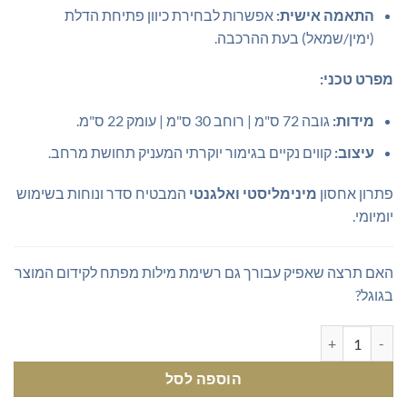
התאמה אישית:
אפשרות לבחירת כיוון פתיחת הדלת
(ימין/שמאל) בעת ההרכבה.
מפרט טכני:
מידות:
גובה 72 ס"מ | רוחב 30 ס"מ | עומק 22 ס"מ.
עיצוב:
קווים נקיים בגימור יוקרתי המעניק תחושת מרחב.
פתרון אחסון
מינימליסטי ואלגנטי
המבטיח סדר ונוחות בשימוש
יומיומי.
האם תרצה שאפיק עבורך גם רשימת מילות מפתח לקידום המוצר
בגוגל?
כמות של ארונית אמבטיה תלויה עם מדף
הוספה לסל