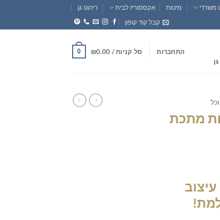
 משרדי
מיטות
אקססוריז לבית
ריהוט גן
קבל קוד קופון
0
התחברות
סל קניות /
0.00
₪
גן
וכל
ות מתכת
חיר
וכחי
עיצוב
א:
₪339.0
למת!