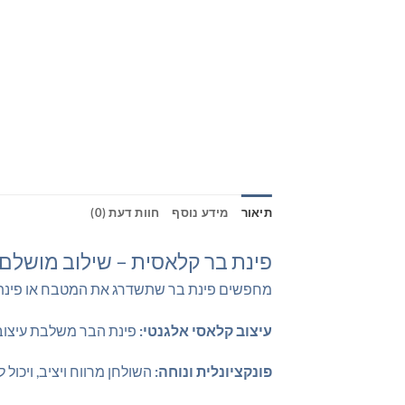
תיאור
מידע נוסף
חוות דעת (0)
פינת בר קלאסית – שילוב מושלם ש
מחפשים פינת בר שתשדרג את המטבח או פינת ה
עיצוב קלאסי אלגנטי:
פינת הבר משלבת עיצוב 
פונקציונלית ונוחה:
השולחן מרווח ויציב, ויכול לאכל עד 4 אנשים בנוחות. הכסאות מרופדים בבד רך ונעים, ובעלי משענת גב ג