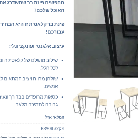
מחפשים פינת בר שתשדרג את 
האוכל שלכם?
פינת בר קלאסית זו היא הבחי
עבורכם!
עיצוב אלגנטי ופונקציונלי:
שילוב מושלם של קלאסיקה ומ
לכל חלל.
אנשים.
כסאות מרופדים בבד רך ונעי
גבוהה לתמיכה מלאה.
המלאי אזל
מק"ט:
BR908
קטגוריות:
כל הרהיטים
,
שולחן אוכל
,
שולח