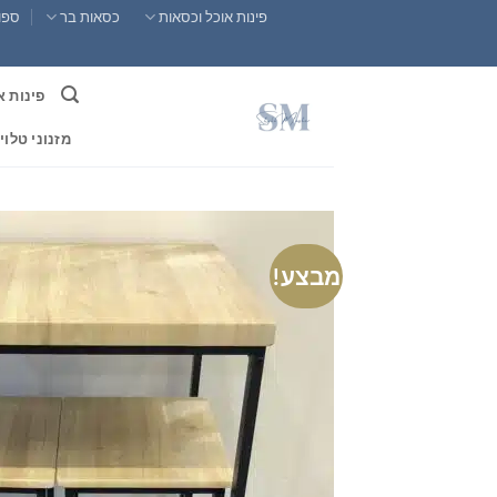
Ski
פינות אוכל וכסאות
כסאות בר
ספות
t
conten
פינות א
מזנוני טלוי
מבצע!