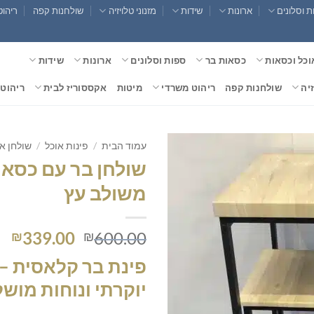
 וסלונים
ארונות
שידות
מזנוני טלויזיה
שולחנות קפה
ריהוט
וכל וכסאות
כסאות בר
ספות וסלונים
ארונות
שידות
זיה
שולחנות קפה
ריהוט משרדי
מיטות
אקססוריז לבית
ריהוט 
עמוד הבית
/
פינות אוכל
/
שולחן א
שולחן בר עם כסא
משולב עץ
המחיר
המ
339.00
600.00
₪
₪
המקורי
הנ
פינת בר קלאסית – 
היה:
הו
0.
₪600.00.
יוקרתי ונוחות מוש